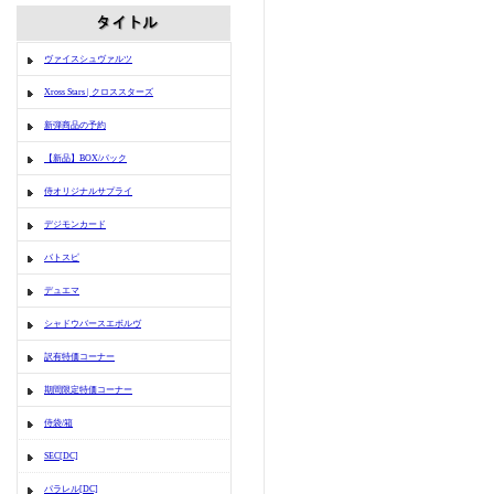
ヴァイスシュヴァルツ
Xross Stars | クロススターズ
新弾商品の予約
【新品】BOX/パック
侍オリジナルサプライ
デジモンカード
バトスピ
デュエマ
シャドウバースエボルヴ
訳有特価コーナー
期間限定特価コーナー
侍袋/箱
SEC[DC]
パラレル[DC]