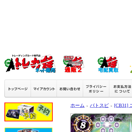
ホーム
バトスピ
[CB31]
＞
＞