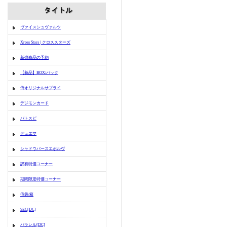
ヴァイスシュヴァルツ
Xross Stars | クロススターズ
新弾商品の予約
【新品】BOX/パック
侍オリジナルサプライ
デジモンカード
バトスピ
デュエマ
シャドウバースエボルヴ
訳有特価コーナー
期間限定特価コーナー
侍袋/箱
SEC[DC]
パラレル[DC]