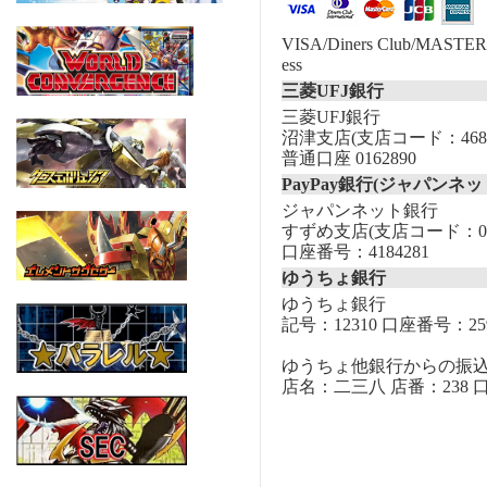
VISA/Diners Club/MASTER/
ess
三菱UFJ銀行
三菱UFJ銀行
沼津支店(支店コード：468
普通口座 0162890
PayPay銀行(ジャパンネッ
ジャパンネット銀行
すずめ支店(支店コード：00
口座番号：4184281
ゆうちょ銀行
ゆうちょ銀行
記号：12310 口座番号：259
ゆうちょ他銀行からの振
店名：二三八 店番：238 口