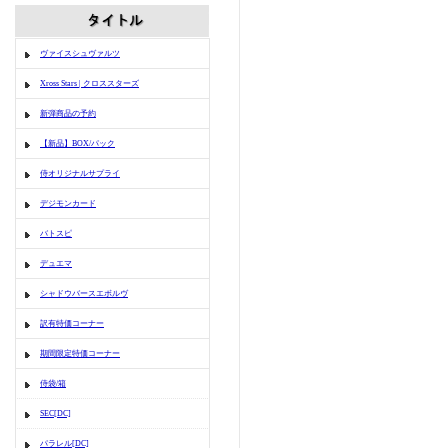
ヴァイスシュヴァルツ
Xross Stars | クロススターズ
新弾商品の予約
【新品】BOX/パック
侍オリジナルサプライ
デジモンカード
バトスピ
デュエマ
シャドウバースエボルヴ
訳有特価コーナー
期間限定特価コーナー
侍袋/箱
SEC[DC]
パラレル[DC]