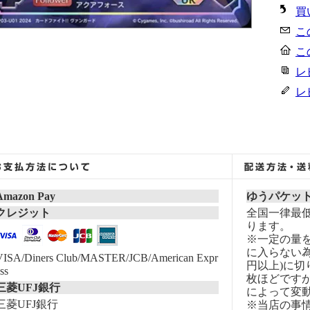
買
こ
こ
レ
レ
Amazon Pay
ゆうパケッ
クレジット
全国一律最低
ります。
※一定の量
に入らない為
VISA/Diners Club/MASTER/JCB/American Expr
円以上)に切
ss
枚ほどです
三菱UFJ銀行
によって変
三菱UFJ銀行
※当店の事