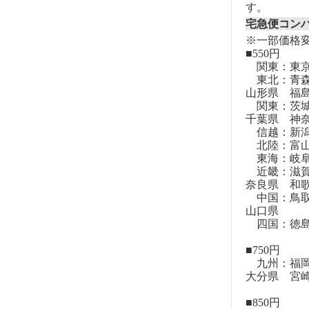
す。
宅急便コン
※一部価格
■550円
関東：東
東北：青森
山形県 福
関東：茨城
千葉県 神
信越：新潟
北陸：富山
東海：岐阜
近畿：滋賀
奈良県 和
中国：鳥取
山口県
四国：徳島
■750円
九州：福岡
大分県 宮
■850円