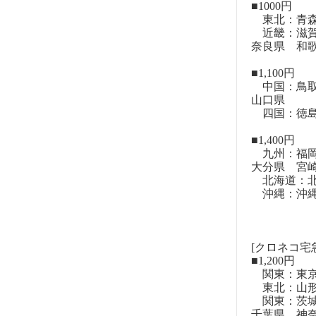
■1000円
東北：青森
近畿：滋賀
奈良県 和
■1,100円
中国：鳥取
山口県
四国：徳島
■1,400円
九州：福岡
大分県 宮
北海道：北
沖縄：沖
[クロネコ宅
■1,200円
関東：東
東北：山形
関東：茨城
千葉県 神