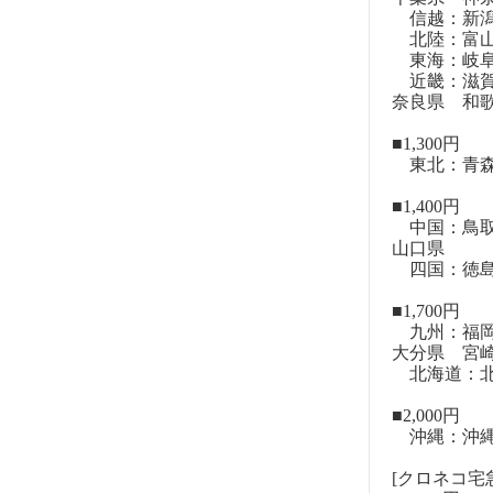
信越：新潟
北陸：富山
東海：岐阜
近畿：滋賀
奈良県 和
■1,300円
東北：青森
■1,400円
中国：鳥取
山口県
四国：徳島
■1,700円
九州：福岡
大分県 宮
北海道：北
■2,000円
沖縄：沖
[クロネコ宅急