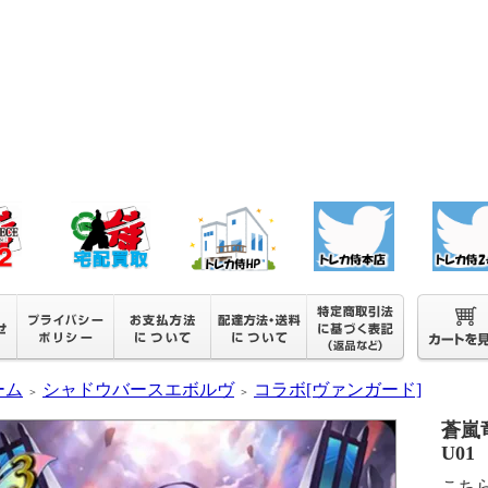
ーム
シャドウバースエボルヴ
コラボ[ヴァンガード]
＞
＞
蒼嵐竜
U01
こち