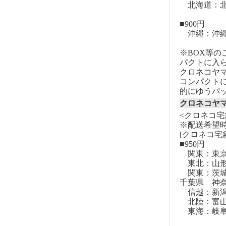
北海道：北
■900円
沖縄：沖
※BOX等
パクトに入
クロネコヤ
コンパクト
的にゆうパ
クロネコヤ
<クロネコ宅
※配送希望
[クロネコ宅
■950円
関東：東
東北：山形
関東：茨城
千葉県 神
信越：新潟
北陸：富山
東海：岐阜