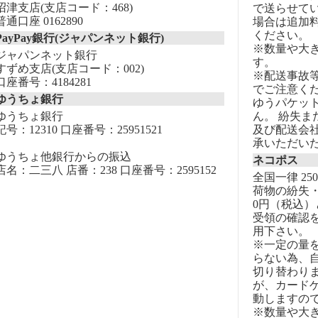
沼津支店(支店コード：468)
で送らせて
普通口座 0162890
場合は追加
ください。
PayPay銀行(ジャパンネット銀行)
※数量や大
ジャパンネット銀行
す。
すずめ支店(支店コード：002)
※配送事故
口座番号：4184281
でご注意く
ゆうちょ銀行
ゆうパケッ
ゆうちょ銀行
ん。 紛失
記号：12310 口座番号：25951521
及び配送会
承いただい
ゆうちょ他銀行からの振込
ネコポス
店名：二三八 店番：238 口座番号：2595152
全国一律 25
荷物の紛失・
0円（税込）
受領の確認
用下さい。
※一定の量
らない為、自
切り替わりま
が、カード
動しますの
※数量や大