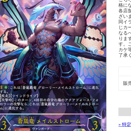
格に
各店
ざい
同イ
じカ
なる
りま
す。
カケ
了承
販
» 特