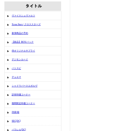
ヴァイスシュヴァルツ
Xross Stars | クロススターズ
新弾商品の予約
【新品】BOX/パック
侍オリジナルサプライ
デジモンカード
バトスピ
デュエマ
シャドウバースエボルヴ
訳有特価コーナー
期間限定特価コーナー
侍袋/箱
SEC[DC]
パラレル[DC]