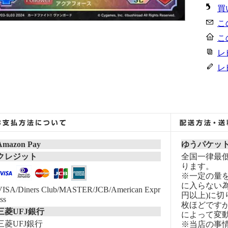
買
こ
こ
レ
レ
Amazon Pay
ゆうパケッ
クレジット
全国一律最低
ります。
※一定の量
に入らない為
VISA/Diners Club/MASTER/JCB/American Expr
円以上)に切
ss
枚ほどです
三菱UFJ銀行
によって変
三菱UFJ銀行
※当店の事