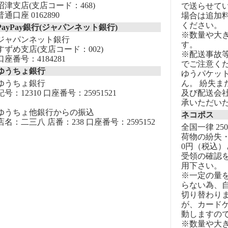
沼津支店(支店コード：468)
で送らせて
普通口座 0162890
場合は追加
ください。
PayPay銀行(ジャパンネット銀行)
※数量や大
ジャパンネット銀行
す。
すずめ支店(支店コード：002)
※配送事故
口座番号：4184281
でご注意く
ゆうちょ銀行
ゆうパケッ
ゆうちょ銀行
ん。 紛失
記号：12310 口座番号：25951521
及び配送会
承いただい
ゆうちょ他銀行からの振込
ネコポス
店名：二三八 店番：238 口座番号：2595152
全国一律 25
荷物の紛失・
0円（税込）
受領の確認
用下さい。
※一定の量
らない為、自
切り替わりま
が、カード
動しますの
※数量や大