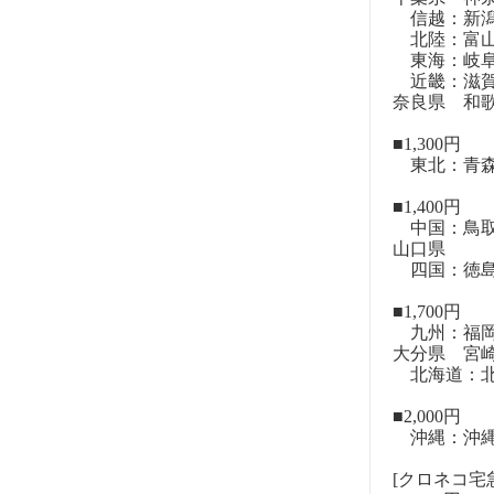
信越：新潟
北陸：富山
東海：岐阜
近畿：滋賀
奈良県 和
■1,300円
東北：青森
■1,400円
中国：鳥取
山口県
四国：徳島
■1,700円
九州：福岡
大分県 宮
北海道：北
■2,000円
沖縄：沖
[クロネコ宅急