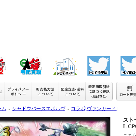
ーム
シャドウバースエボルヴ
コラボ[ヴァンガード]
＞
＞
スト
L CP
こち