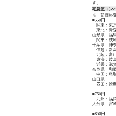
す。
宅急便コン
※一部価格
■550円
関東：東
東北：青森
山形県 福
関東：茨城
千葉県 神
信越：新潟
北陸：富山
東海：岐阜
近畿：滋賀
奈良県 和
中国：鳥取
山口県
四国：徳島
■750円
九州：福岡
大分県 宮
■850円