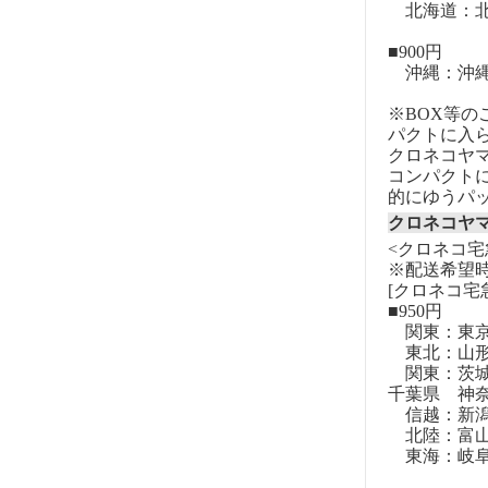
北海道：北
■900円
沖縄：沖
※BOX等
パクトに入
クロネコヤ
コンパクト
的にゆうパ
クロネコヤ
<クロネコ宅
※配送希望
[クロネコ宅
■950円
関東：東
東北：山形
関東：茨城
千葉県 神
信越：新潟
北陸：富山
東海：岐阜