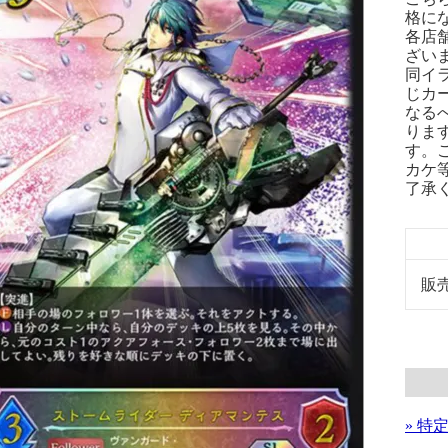
格に
各店
ざい
同イ
じカ
なる
りま
す。
カケ
了承
販
» 特