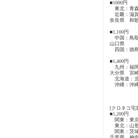
■1000円
東北：青森
近畿：滋賀
奈良県 和
■1,100円
中国：鳥取
山口県
四国：徳島
■1,400円
九州：福岡
大分県 宮
北海道：北
沖縄：沖
[クロネコ宅
■1,200円
関東：東
東北：山形
関東：茨城
千葉県 神