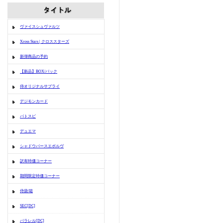
ヴァイスシュヴァルツ
Xross Stars | クロススターズ
新弾商品の予約
【新品】BOX/パック
侍オリジナルサプライ
デジモンカード
バトスピ
デュエマ
シャドウバースエボルヴ
訳有特価コーナー
期間限定特価コーナー
侍袋/箱
SEC[DC]
パラレル[DC]