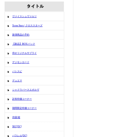
ヴァイスシュヴァルツ
Xross Stars | クロススターズ
新弾商品の予約
【新品】BOX/パック
侍オリジナルサプライ
デジモンカード
バトスピ
デュエマ
シャドウバースエボルヴ
訳有特価コーナー
期間限定特価コーナー
侍袋/箱
SEC[DC]
パラレル[DC]