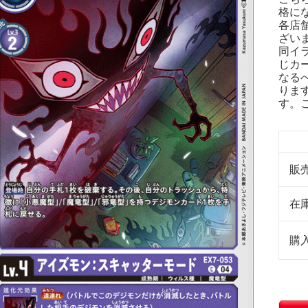
格に
各店
ざい
同イ
じカ
なる
りま
す。
販
在
購