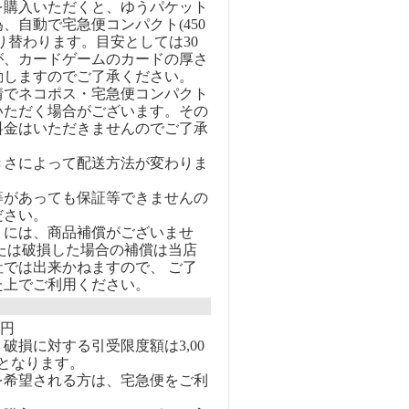
を購入いただくと、ゆうパケット
、自動で宅急便コンパクト(450
り替わります。目安としては30
が、カードゲームのカードの厚さ
動しますのでご了承ください。
情でネコポス・宅急便コンパクト
いただく場合がございます。その
料金はいただきませんのでご了承
きさによって配送方法が変わりま
等があっても保証等できませんの
ださい。
トには、商品補償がございませ
または破損した場合の補償は当店
社では出来かねますので、 ご了
た上でご利用ください。
0円
破損に対する引受限度額は3,00
となります。
を希望される方は、宅急便をご利