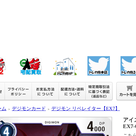
ーム
デジモンカード
デジモン リベレイター【EX7】
＞
＞
アイ
EX7-
こち