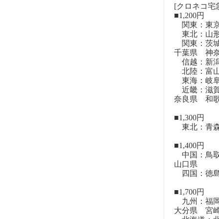
[クロネコ宅
■1,200円
関東：東
東北：山形
関東：茨城
千葉県 神
信越：新潟
北陸：富山
東海：岐阜
近畿：滋賀
奈良県 和
■1,300円
東北：青森
■1,400円
中国：鳥取
山口県
四国：徳島
■1,700円
九州：福岡
大分県 宮