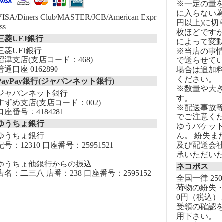
※一定の量
に入らない為
VISA/Diners Club/MASTER/JCB/American Expr
円以上)に切
ss
枚ほどです
三菱UFJ銀行
によって変
三菱UFJ銀行
※当店の事
沼津支店(支店コード：468)
で送らせて
普通口座 0162890
場合は追加
ください。
PayPay銀行(ジャパンネット銀行)
※数量や大
ジャパンネット銀行
す。
すずめ支店(支店コード：002)
※配送事故
口座番号：4184281
でご注意く
ゆうちょ銀行
ゆうパケッ
ゆうちょ銀行
ん。 紛失
記号：12310 口座番号：25951521
及び配送会
承いただい
ゆうちょ他銀行からの振込
ネコポス
店名：二三八 店番：238 口座番号：2595152
全国一律 25
荷物の紛失・
0円（税込）
受領の確認
用下さい。