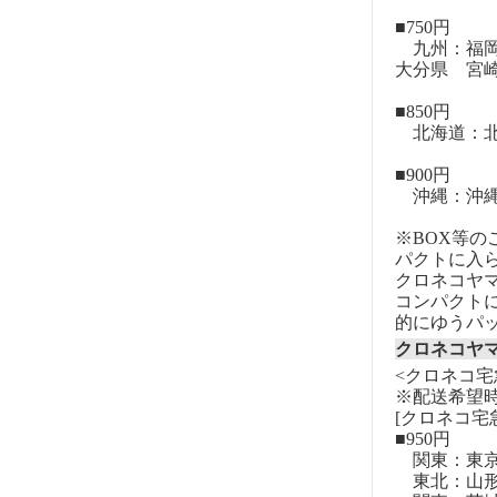
■750円
九州：福岡
大分県 宮
■850円
北海道：北
■900円
沖縄：沖
※BOX等
パクトに入
クロネコヤ
コンパクト
的にゆうパ
クロネコヤ
<クロネコ宅
※配送希望
[クロネコ宅
■950円
関東：東
東北：山形