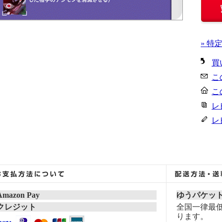
» 特
買
こ
こ
レ
レ
Amazon Pay
ゆうパケッ
クレジット
全国一律最低
ります。