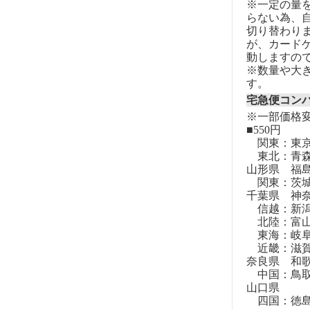
※一定の量
らない為、自
切り替わりま
が、カード
動しますの
※数量や大
す。
宅急便コン
※一部価格
■550円
関東：東
東北：青森
山形県 福
関東：茨城
千葉県 神
信越：新潟
北陸：富山
東海：岐阜
近畿：滋賀
奈良県 和
中国：鳥取
山口県
四国：徳島