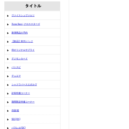
ヴァイスシュヴァルツ
Xross Stars | クロススターズ
新弾商品の予約
【新品】BOX/パック
侍オリジナルサプライ
デジモンカード
バトスピ
デュエマ
シャドウバースエボルヴ
訳有特価コーナー
期間限定特価コーナー
侍袋/箱
SEC[DC]
パラレル[DC]