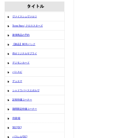
ヴァイスシュヴァルツ
Xross Stars | クロススターズ
新弾商品の予約
【新品】BOX/パック
侍オリジナルサプライ
デジモンカード
バトスピ
デュエマ
シャドウバースエボルヴ
訳有特価コーナー
期間限定特価コーナー
侍袋/箱
SEC[DC]
パラレル[DC]