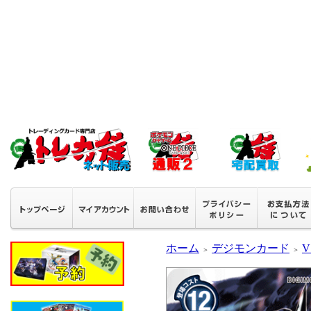
ホーム
デジモンカード
V
＞
＞