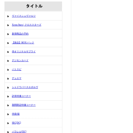
ヴァイスシュヴァルツ
Xross Stars | クロススターズ
新弾商品の予約
【新品】BOX/パック
侍オリジナルサプライ
デジモンカード
バトスピ
デュエマ
シャドウバースエボルヴ
訳有特価コーナー
期間限定特価コーナー
侍袋/箱
SEC[DC]
パラレル[DC]