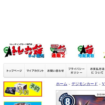
ホーム
デジモンカード
V
＞
＞