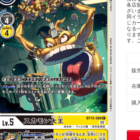
各店
ざい
同イ
じカ
なる
りま
す。
販
在
購