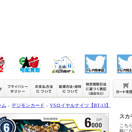
ーム
デジモンカード
VSロイヤルナイツ【BT-13】
＞
＞
スカモ
こち
格に