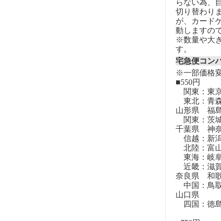
らない為、自
切り替わりま
が、カード
動しますの
※数量や大
す。
宅急便コン
※一部価格
■550円
関東：東
東北：青森
山形県 福
関東：茨城
千葉県 神
信越：新潟
北陸：富山
東海：岐阜
近畿：滋賀
奈良県 和
中国：鳥取
山口県
四国：徳島