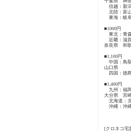
千葉県 神
信越：新潟
北陸：富山
東海：岐阜
■1000円
東北：青森
近畿：滋賀
奈良県 和
■1,100円
中国：鳥取
山口県
四国：徳島
■1,400円
九州：福岡
大分県 宮
北海道：北
沖縄：沖
[クロネコ宅