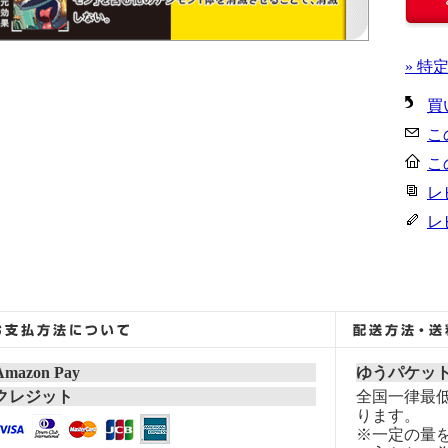
» 特
買
こ
こ
レ
レ
Amazon Pay
ゆうパケッ
クレジット
全国一律最低
ります。
※一定の量