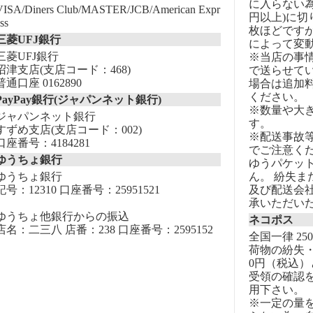
に入らない為
VISA/Diners Club/MASTER/JCB/American Expr
円以上)に切
ss
枚ほどです
三菱UFJ銀行
によって変
三菱UFJ銀行
※当店の事
沼津支店(支店コード：468)
で送らせて
普通口座 0162890
場合は追加
ください。
PayPay銀行(ジャパンネット銀行)
※数量や大
ジャパンネット銀行
す。
すずめ支店(支店コード：002)
※配送事故
口座番号：4184281
でご注意く
ゆうちょ銀行
ゆうパケッ
ゆうちょ銀行
ん。 紛失
記号：12310 口座番号：25951521
及び配送会
承いただい
ゆうちょ他銀行からの振込
ネコポス
店名：二三八 店番：238 口座番号：2595152
全国一律 25
荷物の紛失・
0円（税込）
受領の確認
用下さい。
※一定の量