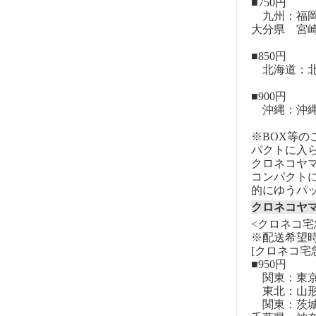
■750円
九州：福岡
大分県 宮
■850円
北海道：北
■900円
沖縄：沖
※BOX等
パクトに入
クロネコヤ
コンパクト
的にゆうパ
クロネコヤ
<クロネコ宅
※配送希望
[クロネコ宅
■950円
関東：東
東北：山形
関東：茨城