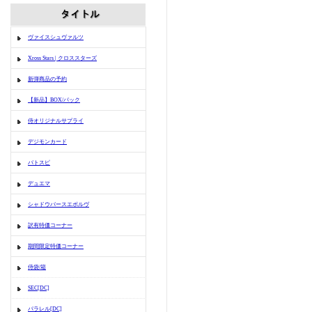
ヴァイスシュヴァルツ
Xross Stars | クロススターズ
新弾商品の予約
【新品】BOX/パック
侍オリジナルサプライ
デジモンカード
バトスピ
デュエマ
シャドウバースエボルヴ
訳有特価コーナー
期間限定特価コーナー
侍袋/箱
SEC[DC]
パラレル[DC]