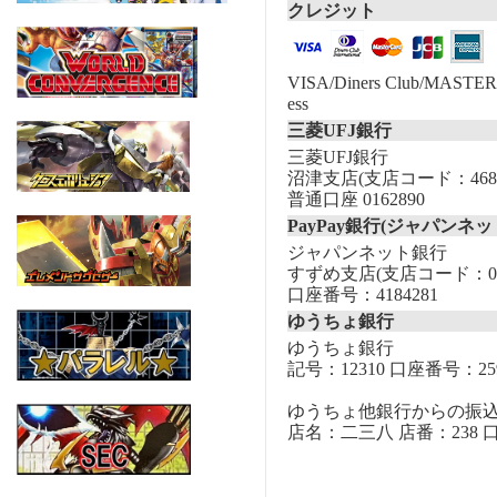
クレジット
VISA/Diners Club/MASTER/
ess
三菱UFJ銀行
三菱UFJ銀行
沼津支店(支店コード：468
普通口座 0162890
PayPay銀行(ジャパンネッ
ジャパンネット銀行
すずめ支店(支店コード：00
口座番号：4184281
ゆうちょ銀行
ゆうちょ銀行
記号：12310 口座番号：259
ゆうちょ他銀行からの振
店名：二三八 店番：238 口