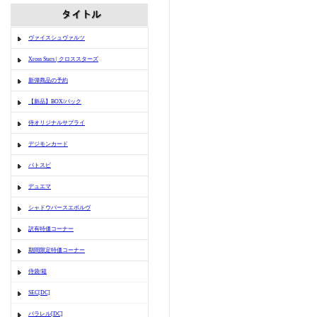
ヴァイスシュヴァルツ
Xross Stars | クロススターズ
新弾商品の予約
【新品】BOX/パック
侍オリジナルサプライ
デジモンカード
バトスピ
デュエマ
シャドウバースエボルヴ
訳有特価コーナー
期間限定特価コーナー
侍袋/箱
SEC[DC]
パラレル[DC]