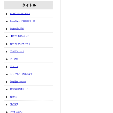
ヴァイスシュヴァルツ
Xross Stars | クロススターズ
新弾商品の予約
【新品】BOX/パック
侍オリジナルサプライ
デジモンカード
バトスピ
デュエマ
シャドウバースエボルヴ
訳有特価コーナー
期間限定特価コーナー
侍袋/箱
SEC[DC]
パラレル[DC]