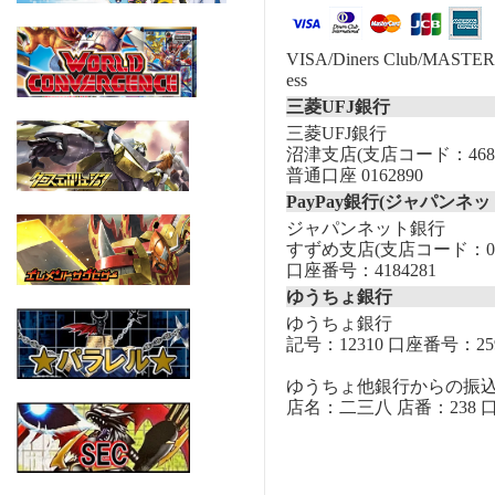
VISA/Diners Club/MASTER/
ess
三菱UFJ銀行
三菱UFJ銀行
沼津支店(支店コード：468
普通口座 0162890
PayPay銀行(ジャパンネッ
ジャパンネット銀行
すずめ支店(支店コード：00
口座番号：4184281
ゆうちょ銀行
ゆうちょ銀行
記号：12310 口座番号：259
ゆうちょ他銀行からの振
店名：二三八 店番：238 口