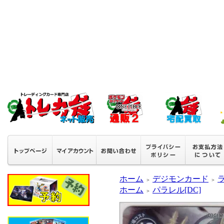
ホーム
デジモンカード
＞
＞
ホーム
パラレル[DC]
＞