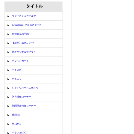
ヴァイスシュヴァルツ
Xross Stars | クロススターズ
新弾商品の予約
【新品】BOX/パック
侍オリジナルサプライ
デジモンカード
バトスピ
デュエマ
シャドウバースエボルヴ
訳有特価コーナー
期間限定特価コーナー
侍袋/箱
SEC[DC]
パラレル[DC]