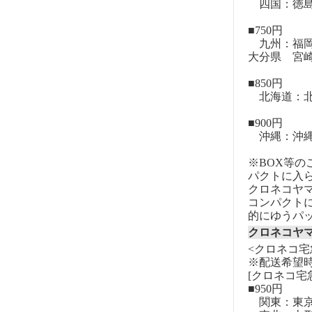
四国：徳島
■750円
九州：福岡
大分県 宮
■850円
北海道：北
■900円
沖縄：沖
※BOX等
パクトに入
クロネコヤ
コンパクト
的にゆうパ
クロネコヤ
<クロネコ宅
※配送希望
[クロネコ宅
■950円
関東：東