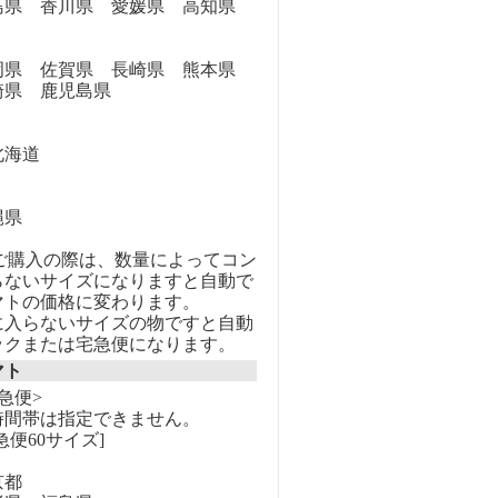
県 香川県 愛媛県 高知県
県 佐賀県 長崎県 熊本県
崎県 鹿児島県
海道
縄県
のご購入の際は、数量によってコン
らないサイズになりますと自動で
マトの価格に変わります。
に入らないサイズの物ですと自動
ックまたは宅急便になります。
マト
急便>
時間帯は指定できません。
急便60サイズ]
京都