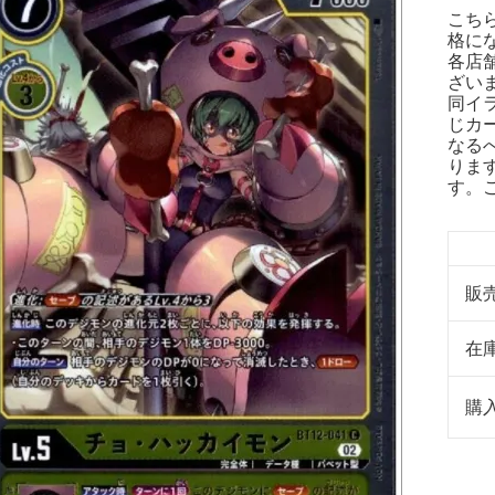
こち
格に
各店
ざい
同イ
じカ
なる
りま
す。
販
在
購