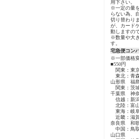
用下さい。
※一定の量
らない為、自
切り替わりま
が、カード
動しますの
※数量や大
す。
宅急便コン
※一部価格
■550円
関東：東
東北：青森
山形県 福
関東：茨城
千葉県 神
信越：新潟
北陸：富山
東海：岐阜
近畿：滋賀
奈良県 和
中国：鳥取
山口県