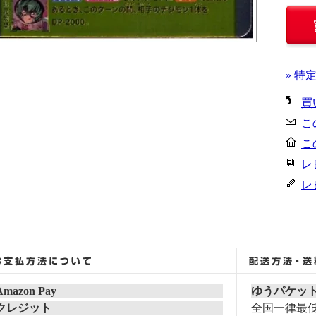
» 特
買
こ
こ
レ
レ
Amazon Pay
ゆうパケッ
クレジット
全国一律最低