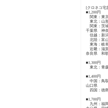
[クロネコ宅
■1,200円
関東：東
東北：山形
関東：茨城
千葉県 神
信越：新潟
北陸：富山
東海：岐阜
近畿：滋賀
奈良県 和
■1,300円
東北：青森
■1,400円
中国：鳥取
山口県
四国：徳島
■1,700円
九州：福岡