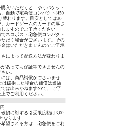
を購入いただくと、ゆうパケット
、自動で宅急便コンパクト(450
り替わります。目安としては30
が、カードゲームのカードの厚さ
動しますのでご了承ください。
情でネコポス・宅急便コンパクト
いただく場合がございます。その
料金はいただきませんのでご了承
きさによって配送方法が変わりま
等があっても保証等できませんの
ださい。
トには、商品補償がございませ
または破損した場合の補償は当店
社では出来かねますので、 ご了
た上でご利用ください。
0円
破損に対する引受限度額は3,00
となります。
を希望される方は、宅急便をご利