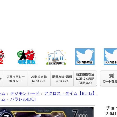
ーム
デジモンカード
アクロス・タイム【BT-12】
＞
＞
ーム
パラレル[DC]
＞
チョ･
2-04