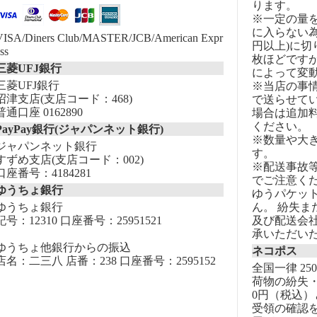
ります。
※一定の量
に入らない為
VISA/Diners Club/MASTER/JCB/American Expr
円以上)に切
ss
枚ほどです
三菱UFJ銀行
によって変
三菱UFJ銀行
※当店の事
沼津支店(支店コード：468)
で送らせて
普通口座 0162890
場合は追加
ください。
PayPay銀行(ジャパンネット銀行)
※数量や大
ジャパンネット銀行
す。
すずめ支店(支店コード：002)
※配送事故
口座番号：4184281
でご注意く
ゆうちょ銀行
ゆうパケッ
ゆうちょ銀行
ん。 紛失
記号：12310 口座番号：25951521
及び配送会
承いただい
ゆうちょ他銀行からの振込
ネコポス
店名：二三八 店番：238 口座番号：2595152
全国一律 25
荷物の紛失・
0円（税込）
受領の確認