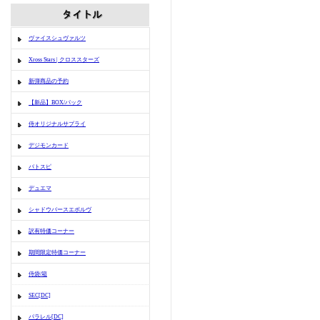
ヴァイスシュヴァルツ
Xross Stars | クロススターズ
新弾商品の予約
【新品】BOX/パック
侍オリジナルサプライ
デジモンカード
バトスピ
デュエマ
シャドウバースエボルヴ
訳有特価コーナー
期間限定特価コーナー
侍袋/箱
SEC[DC]
パラレル[DC]