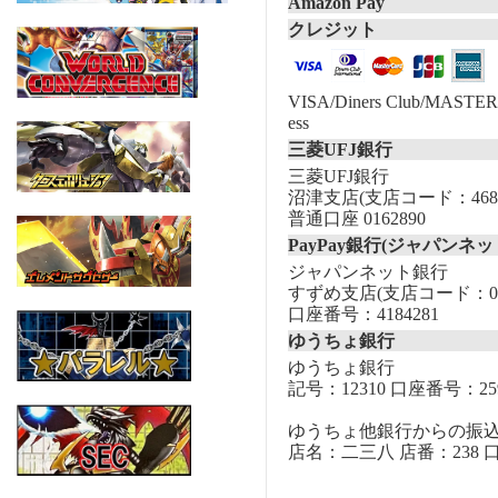
Amazon Pay
クレジット
VISA/Diners Club/MASTER/
ess
三菱UFJ銀行
三菱UFJ銀行
沼津支店(支店コード：468
普通口座 0162890
PayPay銀行(ジャパンネッ
ジャパンネット銀行
すずめ支店(支店コード：00
口座番号：4184281
ゆうちょ銀行
ゆうちょ銀行
記号：12310 口座番号：259
ゆうちょ他銀行からの振
店名：二三八 店番：238 口