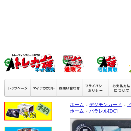
ホーム
デジモンカード
＞
＞
ホーム
パラレル[DC]
＞