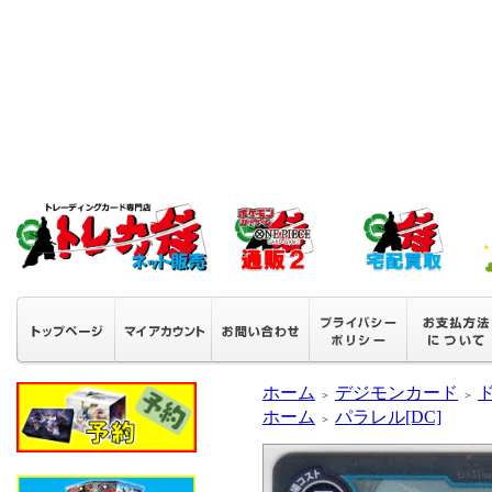
ホーム
デジモンカード
＞
＞
ホーム
パラレル[DC]
＞