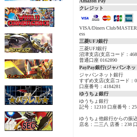
Amazon Pay
クレジット
VISA/Diners Club/MASTER/
ess
三菱UFJ銀行
三菱UFJ銀行
沼津支店(支店コード：468
普通口座 0162890
PayPay銀行(ジャパンネッ
ジャパンネット銀行
すずめ支店(支店コード：00
口座番号：4184281
ゆうちょ銀行
ゆうちょ銀行
記号：12310 口座番号：259
ゆうちょ他銀行からの振
店名：二三八 店番：238 口