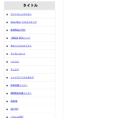
ヴァイスシュヴァルツ
Xross Stars | クロススターズ
新弾商品の予約
【新品】BOX/パック
侍オリジナルサプライ
デジモンカード
バトスピ
デュエマ
シャドウバースエボルヴ
訳有特価コーナー
期間限定特価コーナー
侍袋/箱
SEC[DC]
パラレル[DC]