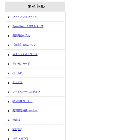
ヴァイスシュヴァルツ
Xross Stars | クロススターズ
新弾商品の予約
【新品】BOX/パック
侍オリジナルサプライ
デジモンカード
バトスピ
デュエマ
シャドウバースエボルヴ
訳有特価コーナー
期間限定特価コーナー
侍袋/箱
SEC[DC]
パラレル[DC]