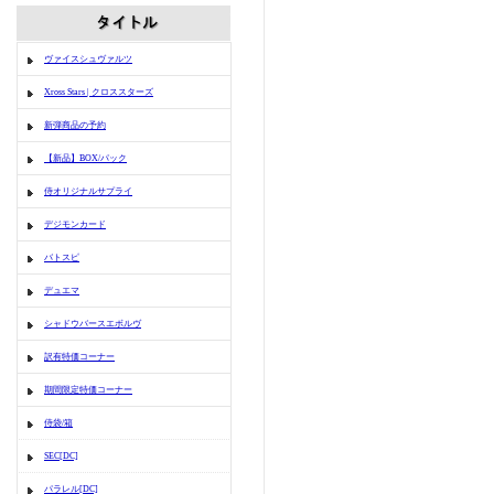
ヴァイスシュヴァルツ
Xross Stars | クロススターズ
新弾商品の予約
【新品】BOX/パック
侍オリジナルサプライ
デジモンカード
バトスピ
デュエマ
シャドウバースエボルヴ
訳有特価コーナー
期間限定特価コーナー
侍袋/箱
SEC[DC]
パラレル[DC]