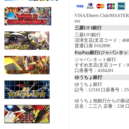
VISA/Diners Club/MASTER/
ess
三菱UFJ銀行
三菱UFJ銀行
沼津支店(支店コード：468
普通口座 0162890
PayPay銀行(ジャパンネッ
ジャパンネット銀行
すずめ支店(支店コード：00
口座番号：4184281
ゆうちょ銀行
ゆうちょ銀行
記号：12310 口座番号：259
ゆうちょ他銀行からの振
店名：二三八 店番：238 口