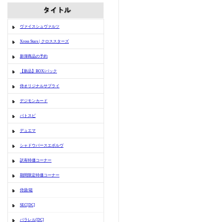
ヴァイスシュヴァルツ
Xross Stars | クロススターズ
新弾商品の予約
【新品】BOX/パック
侍オリジナルサプライ
デジモンカード
バトスピ
デュエマ
シャドウバースエボルヴ
訳有特価コーナー
期間限定特価コーナー
侍袋/箱
SEC[DC]
パラレル[DC]