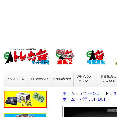
ホーム
デジモンカード
X
＞
＞
ホーム
パラレル[DC]
＞