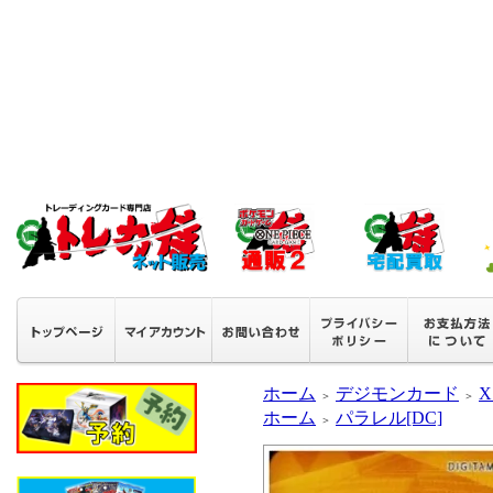
ホーム
デジモンカード
X
＞
＞
ホーム
パラレル[DC]
＞