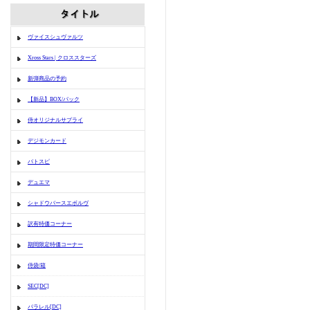
ヴァイスシュヴァルツ
Xross Stars | クロススターズ
新弾商品の予約
【新品】BOX/パック
侍オリジナルサプライ
デジモンカード
バトスピ
デュエマ
シャドウバースエボルヴ
訳有特価コーナー
期間限定特価コーナー
侍袋/箱
SEC[DC]
パラレル[DC]