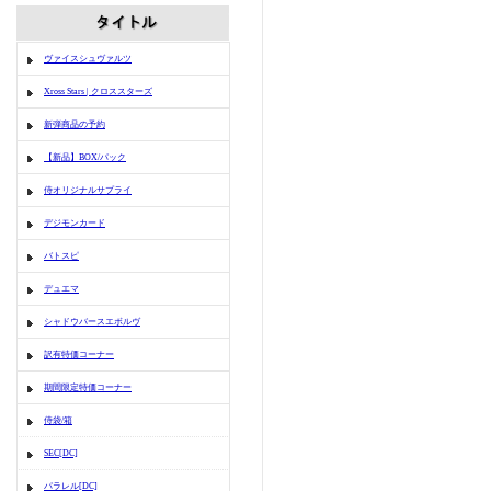
ヴァイスシュヴァルツ
Xross Stars | クロススターズ
新弾商品の予約
【新品】BOX/パック
侍オリジナルサプライ
デジモンカード
バトスピ
デュエマ
シャドウバースエボルヴ
訳有特価コーナー
期間限定特価コーナー
侍袋/箱
SEC[DC]
パラレル[DC]