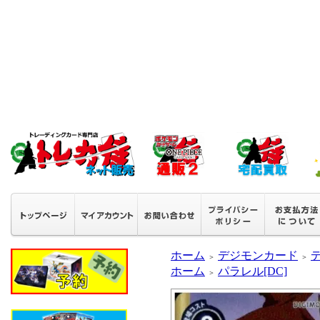
ホーム
デジモンカード
＞
＞
ホーム
パラレル[DC]
＞