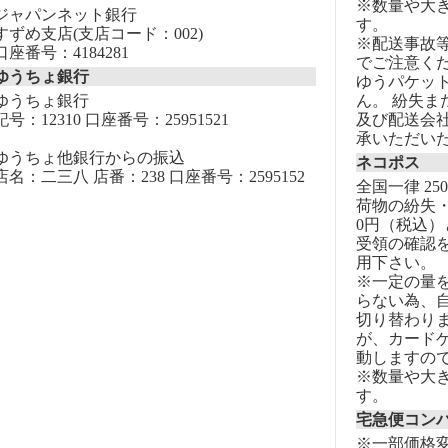
※数量や大
ジャパンネット銀行
す。
すずめ支店(支店コード：002)
※配送事故
口座番号：4184281
でご注意く
ゆうちょ銀行
ゆうパケッ
ゆうちょ銀行
ん。 紛失
記号：12310 口座番号：25951521
及び配送会
承いただい
ゆうちょ他銀行からの振込
ネコポス
店名：二三八 店番：238 口座番号：2595152
全国一律 25
荷物の紛失・
0円（税込）
受領の確認
用下さい。
※一定の量
らない為、自
切り替わりま
が、カード
動しますの
※数量や大
す。
宅急便コン
※一部価格