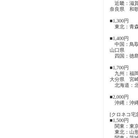
近畿：滋賀
奈良県 和
■1,300円
東北：青森
■1,400円
中国：鳥取
山口県
四国：徳島
■1,700円
九州：福岡
大分県 宮
北海道：北
■2,000円
沖縄：沖
[クロネコ宅急
■1,500円
関東：東
東北：山形
関東：茨城