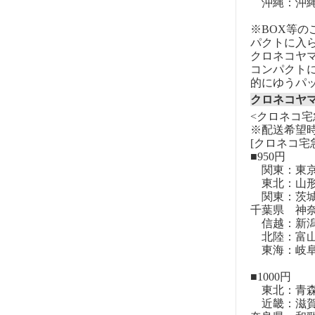
沖縄：沖
※BOX等
パクトに入
クロネコヤ
コンパクト
的にゆうパ
クロネコヤ
<クロネコ宅
※配送希望
[クロネコ宅
■950円
関東：東
東北：山形
関東：茨城
千葉県 神
信越：新潟
北陸：富山
東海：岐阜
■1000円
東北：青森
近畿：滋賀