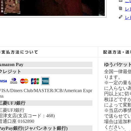
こ
レ
レ
Amazon Pay
ゆうパケッ
クレジット
全国一律最低
ります。
※一定の量
に入らない為
VISA/Diners Club/MASTER/JCB/American Expr
円以上)に切
ss
枚ほどです
三菱UFJ銀行
によって変
三菱UFJ銀行
※当店の事
沼津支店(支店コード：468)
で送らせて
普通口座 0162890
場合は追加
ください。
PayPay銀行(ジャパンネット銀行)