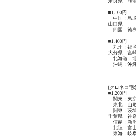
奈良県 和
■1,100円
中国：鳥取
山口県
四国：徳島
■1,400円
九州：福岡
大分県 宮
北海道：北
沖縄：沖
[クロネコ宅
■1,200円
関東：東
東北：山形
関東：茨城
千葉県 神
信越：新潟
北陸：富山
東海：岐阜