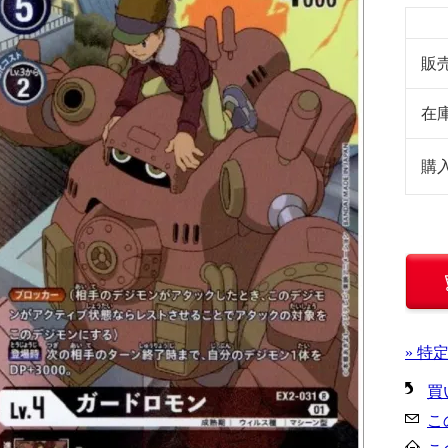
販
在
購
» 特
買
こ