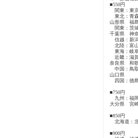
■550円
関東：東
東北：青森
山形県 福
関東：茨城
千葉県 神
信越：新潟
北陸：富山
東海：岐阜
近畿：滋賀
奈良県 和
中国：鳥取
山口県
四国：徳島
■750円
九州：福岡
大分県 宮
■850円
北海道：北
■900円