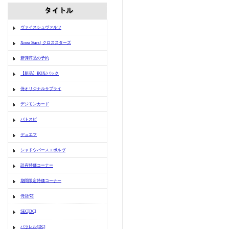
ヴァイスシュヴァルツ
Xross Stars | クロススターズ
新弾商品の予約
【新品】BOX/パック
侍オリジナルサプライ
デジモンカード
バトスピ
デュエマ
シャドウバースエボルヴ
訳有特価コーナー
期間限定特価コーナー
侍袋/箱
SEC[DC]
パラレル[DC]