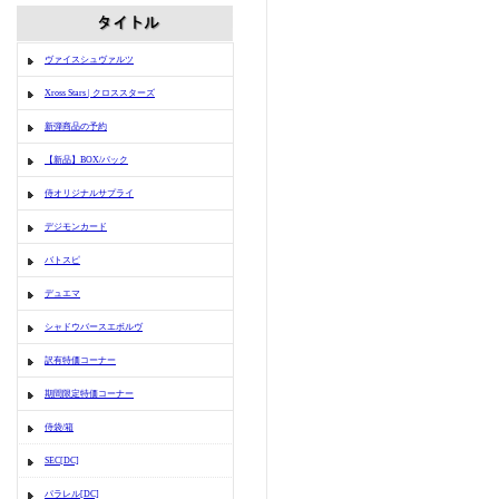
ヴァイスシュヴァルツ
Xross Stars | クロススターズ
新弾商品の予約
【新品】BOX/パック
侍オリジナルサプライ
デジモンカード
バトスピ
デュエマ
シャドウバースエボルヴ
訳有特価コーナー
期間限定特価コーナー
侍袋/箱
SEC[DC]
パラレル[DC]