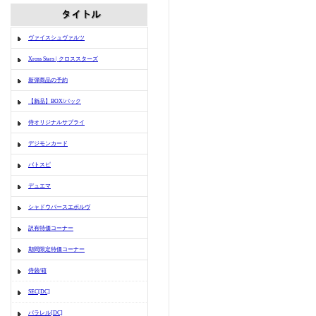
ヴァイスシュヴァルツ
Xross Stars | クロススターズ
新弾商品の予約
【新品】BOX/パック
侍オリジナルサプライ
デジモンカード
バトスピ
デュエマ
シャドウバースエボルヴ
訳有特価コーナー
期間限定特価コーナー
侍袋/箱
SEC[DC]
パラレル[DC]