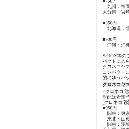
■750円
九州：福岡
大分県 宮
■850円
北海道：北
■900円
沖縄：沖
※BOX等
パクトに入
クロネコヤ
コンパクト
的にゆうパ
クロネコヤ
<クロネコ宅
※配送希望
[クロネコ宅
■950円
関東：東
東北：山形
関東：茨城