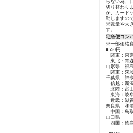
らない為、自
切り替わりま
が、カード
動しますの
※数量や大
す。
宅急便コン
※一部価格
■550円
関東：東
東北：青森
山形県 福
関東：茨城
千葉県 神
信越：新潟
北陸：富山
東海：岐阜
近畿：滋賀
奈良県 和
中国：鳥取
山口県
四国：徳島