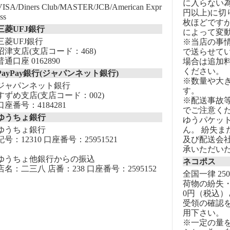
に入らない為
VISA/Diners Club/MASTER/JCB/American Expr
円以上)に切
ss
枚ほどです
三菱UFJ銀行
によって変
三菱UFJ銀行
※当店の事
沼津支店(支店コード：468)
で送らせて
普通口座 0162890
場合は追加
ください。
PayPay銀行(ジャパンネット銀行)
※数量や大
ジャパンネット銀行
す。
すずめ支店(支店コード：002)
※配送事故
口座番号：4184281
でご注意く
ゆうちょ銀行
ゆうパケッ
ゆうちょ銀行
ん。 紛失
記号：12310 口座番号：25951521
及び配送会
承いただい
ゆうちょ他銀行からの振込
ネコポス
店名：二三八 店番：238 口座番号：2595152
全国一律 25
荷物の紛失・
0円（税込）
受領の確認
用下さい。
※一定の量