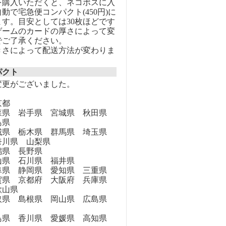
を購入いただくと、ネコポスに入
動で宅急便コンパクト(450円)に
す。目安としては30枚ほどです
ゲームのカードの厚さによって変
でご了承ください。
きさによって配送方法が変わりま
パクト
変更がございました。
京都
県 岩手県 宮城県 秋田県
島県
県 栃木県 群馬県 埼玉県
奈川県 山梨県
県 長野県
県 石川県 福井県
県 静岡県 愛知県 三重県
県 京都府 大阪府 兵庫県
歌山県
県 島根県 岡山県 広島県
県 香川県 愛媛県 高知県