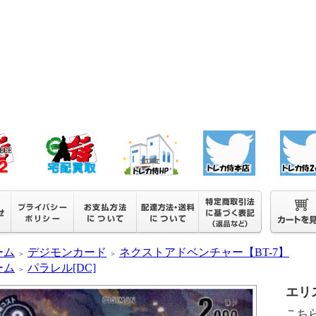
ーム
デジモンカード
ネクストアドベンチャー【BT-7】
＞
＞
ーム
パラレル[DC]
＞
エリス
こち