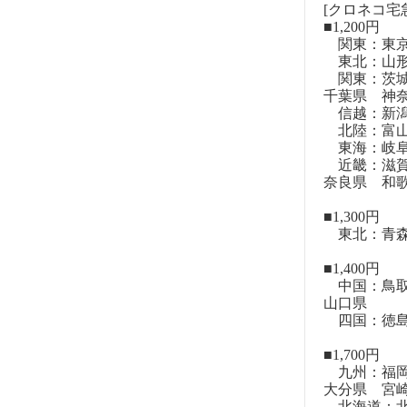
[クロネコ宅
■1,200円
関東：東
東北：山形
関東：茨城
千葉県 神
信越：新潟
北陸：富山
東海：岐阜
近畿：滋賀
奈良県 和
■1,300円
東北：青森
■1,400円
中国：鳥取
山口県
四国：徳島
■1,700円
九州：福岡
大分県 宮
北海道：北