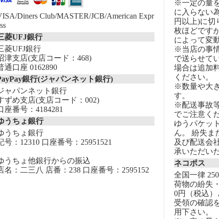
※一定の量
に入らない為
VISA/Diners Club/MASTER/JCB/American Expr
円以上)に切
ss
枚ほどです
三菱UFJ銀行
によって変
三菱UFJ銀行
※当店の事
沼津支店(支店コード：468)
で送らせて
普通口座 0162890
場合は追加
ください。
PayPay銀行(ジャパンネット銀行)
※数量や大
ジャパンネット銀行
す。
すずめ支店(支店コード：002)
※配送事故
口座番号：4184281
でご注意く
ゆうちょ銀行
ゆうパケッ
ゆうちょ銀行
ん。 紛失
記号：12310 口座番号：25951521
及び配送会
承いただい
ゆうちょ他銀行からの振込
ネコポス
店名：二三八 店番：238 口座番号：2595152
全国一律 25
荷物の紛失・
0円（税込）
受領の確認
用下さい。