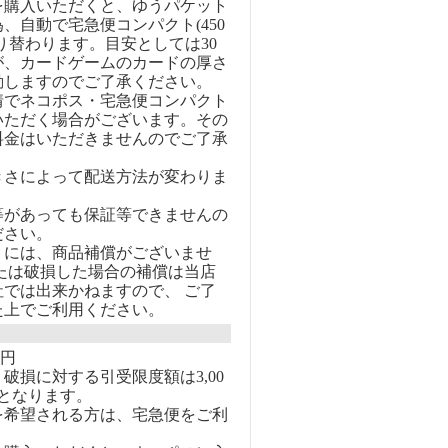
を購入いただくと、ゆうパケット
、自動で宅急便コンパクト(450
り替わります。目安としては30
が、カードゲームのカードの厚さ
動しますのでご了承ください。
情でネコポス・宅急便コンパクト
いただく場合がございます。その
料金はいただきませんのでご了承
きさによって配送方法が変わりま
等があっても保証等できませんの
ださい。
トには、商品補償がございませ
または破損した場合の補償は当店
社では出来かねますので、 ご了
た上でご利用ください。
0円
破損に対する引受限度額は3,00
となります。
を希望される方は、宅急便をご利