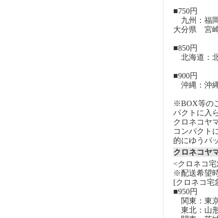
■750円
九州：福岡
大分県 宮
■850円
北海道：北
■900円
沖縄：沖
※BOX等
パクトに入
クロネコヤ
コンパクト
的にゆうパ
クロネコヤ
<クロネコ宅
※配送希望
[クロネコ宅
■950円
関東：東
東北：山形