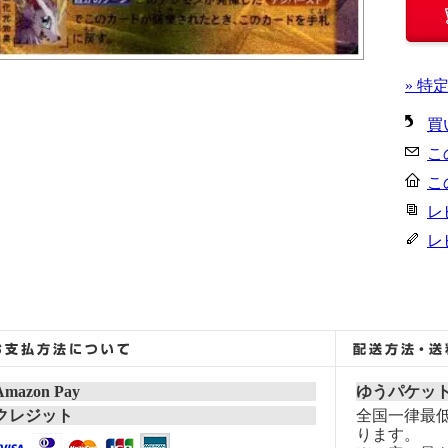
» 特
買
こ
こ
レ
レ
Amazon Pay
ゆうパケッ
クレジット
全国一律最低
ります。