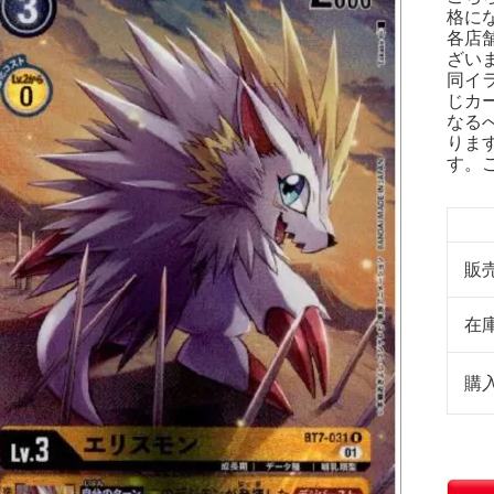
格に
各店
ざい
同イ
じカ
なる
りま
す。
販
在
購