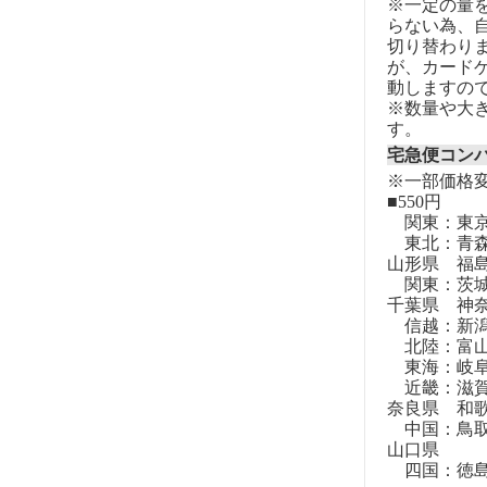
※一定の量
らない為、自
切り替わりま
が、カード
動しますの
※数量や大
す。
宅急便コン
※一部価格
■550円
関東：東
東北：青森
山形県 福
関東：茨城
千葉県 神
信越：新潟
北陸：富山
東海：岐阜
近畿：滋賀
奈良県 和
中国：鳥取
山口県
四国：徳島