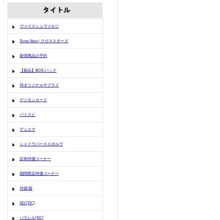
ヴァイスシュヴァルツ
Xross Stars | クロススターズ
新弾商品の予約
【新品】BOX/パック
侍オリジナルサプライ
デジモンカード
バトスピ
デュエマ
シャドウバースエボルヴ
訳有特価コーナー
期間限定特価コーナー
侍袋/箱
SEC[DC]
パラレル[DC]