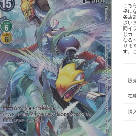
こち
格に
各店
ざい
同イ
じカ
なる
りま
す。
販
在
購