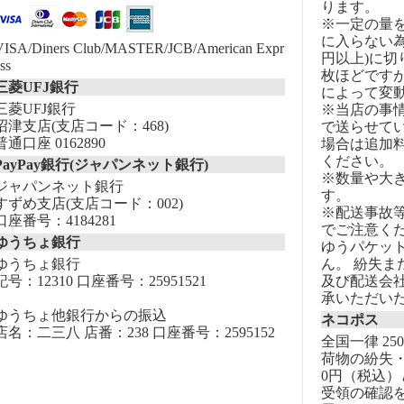
ります。
※一定の量
に入らない為
VISA/Diners Club/MASTER/JCB/American Expr
円以上)に切
ss
枚ほどです
三菱UFJ銀行
によって変
三菱UFJ銀行
※当店の事
沼津支店(支店コード：468)
で送らせて
普通口座 0162890
場合は追加
ください。
PayPay銀行(ジャパンネット銀行)
※数量や大
ジャパンネット銀行
す。
すずめ支店(支店コード：002)
※配送事故
口座番号：4184281
でご注意く
ゆうちょ銀行
ゆうパケッ
ゆうちょ銀行
ん。 紛失
記号：12310 口座番号：25951521
及び配送会
承いただい
ゆうちょ他銀行からの振込
ネコポス
店名：二三八 店番：238 口座番号：2595152
全国一律 25
荷物の紛失・
0円（税込）
受領の確認