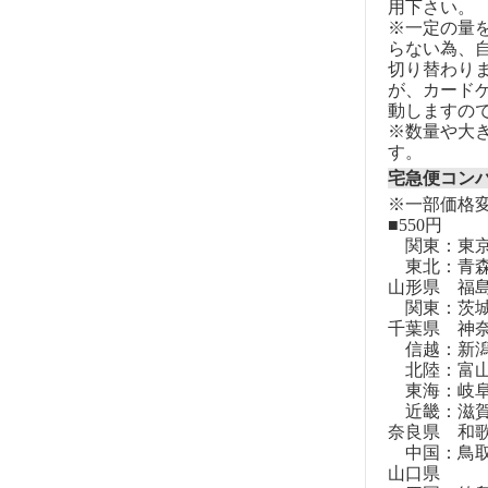
用下さい。
※一定の量
らない為、自
切り替わりま
が、カード
動しますの
※数量や大
す。
宅急便コン
※一部価格
■550円
関東：東
東北：青森
山形県 福
関東：茨城
千葉県 神
信越：新潟
北陸：富山
東海：岐阜
近畿：滋賀
奈良県 和
中国：鳥取
山口県