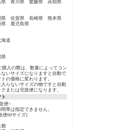
県 香川県 愛媛県 高知県
県 佐賀県 長崎県 熊本県
崎県 鹿児島県
海道
縄県
のご購入の際は、数量によってコン
らないサイズになりますと自動で
マトの価格に変わります。
に入らないサイズの物ですと自動
ックまたは宅急便になります。
マト
急便>
時間帯は指定できません。
急便60サイズ]
京都