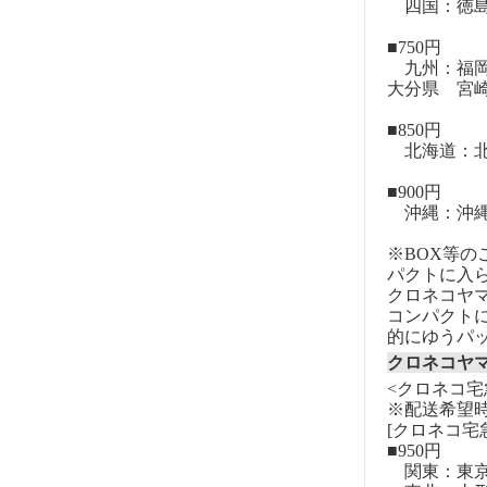
四国：徳島
■750円
九州：福岡
大分県 宮
■850円
北海道：北
■900円
沖縄：沖
※BOX等
パクトに入
クロネコヤ
コンパクト
的にゆうパ
クロネコヤ
<クロネコ宅
※配送希望
[クロネコ宅
■950円
関東：東