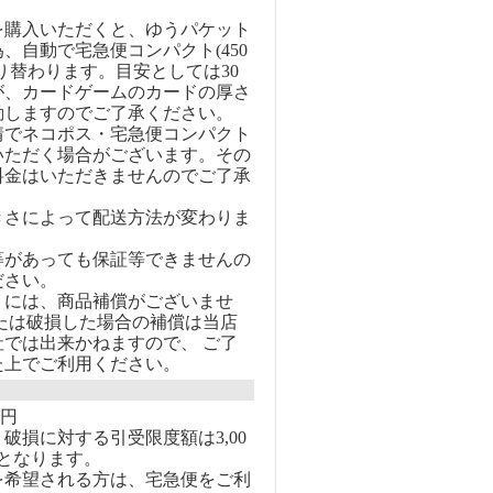
を購入いただくと、ゆうパケット
、自動で宅急便コンパクト(450
り替わります。目安としては30
が、カードゲームのカードの厚さ
動しますのでご了承ください。
情でネコポス・宅急便コンパクト
いただく場合がございます。その
料金はいただきませんのでご了承
きさによって配送方法が変わりま
等があっても保証等できませんの
ださい。
トには、商品補償がございませ
または破損した場合の補償は当店
社では出来かねますので、 ご了
た上でご利用ください。
0円
破損に対する引受限度額は3,00
となります。
を希望される方は、宅急便をご利