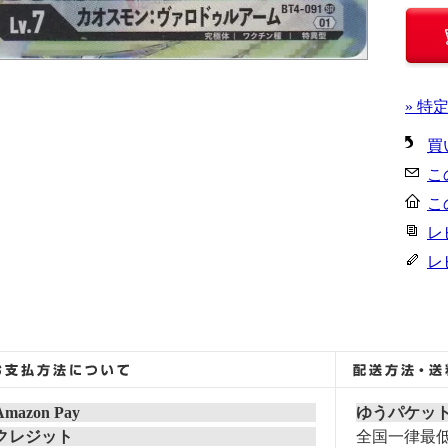
» 特
買
こ
こ
レ
レ
Amazon Pay
ゆうパケッ
クレジット
全国一律最低