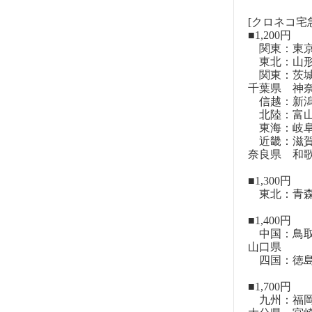
[クロネコ宅
■1,200円
関東：東
東北：山形
関東：茨城
千葉県 神
信越：新潟
北陸：富山
東海：岐阜
近畿：滋賀
奈良県 和
■1,300円
東北：青森
■1,400円
中国：鳥取
山口県
四国：徳島
■1,700円
九州：福岡