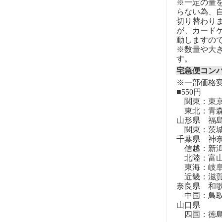
※一定の量
らない為、自
切り替わりま
が、カード
動しますの
※数量や大
す。
宅急便コン
※一部価格
■550円
関東：東
東北：青森
山形県 福
関東：茨城
千葉県 神
信越：新潟
北陸：富山
東海：岐阜
近畿：滋賀
奈良県 和
中国：鳥取
山口県
四国：徳島