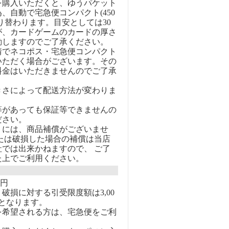
を購入いただくと、ゆうパケット
、自動で宅急便コンパクト(450
り替わります。目安としては30
が、カードゲームのカードの厚さ
動しますのでご了承ください。
情でネコポス・宅急便コンパクト
いただく場合がございます。その
料金はいただきませんのでご了承
きさによって配送方法が変わりま
等があっても保証等できませんの
ださい。
トには、商品補償がございませ
または破損した場合の補償は当店
社では出来かねますので、 ご了
た上でご利用ください。
0円
破損に対する引受限度額は3,00
となります。
を希望される方は、宅急便をご利