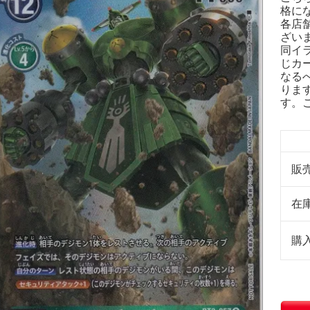
格に
各店
ざい
同イ
じカ
なる
りま
す。
販
在
購