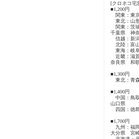
[クロネコ宅
■1,200円
関東：東
東北：山形
関東：茨城
千葉県 神
信越：新潟
北陸：富山
東海：岐阜
近畿：滋賀
奈良県 和
■1,300円
東北：青森
■1,400円
中国：鳥取
山口県
四国：徳島
■1,700円
九州：福岡
大分県 宮
北海道：北