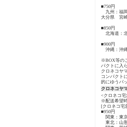
■750円
九州：福岡
大分県 宮
■850円
北海道：北
■900円
沖縄：沖
※BOX等
パクトに入
クロネコヤ
コンパクト
的にゆうパ
クロネコヤ
<クロネコ宅
※配送希望
[クロネコ宅
■950円
関東：東
東北：山形