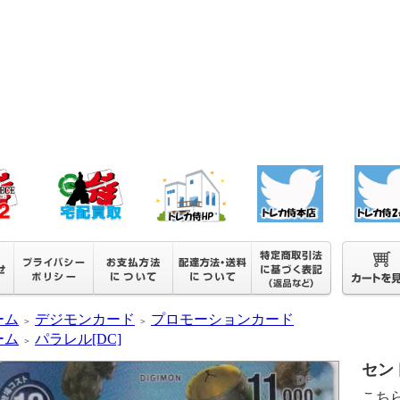
ーム
デジモンカード
プロモーションカード
＞
＞
ーム
パラレル[DC]
＞
セント
こち