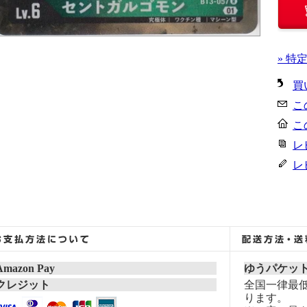
» 特
買
こ
こ
レ
レ
Amazon Pay
ゆうパケッ
クレジット
全国一律最低
ります。