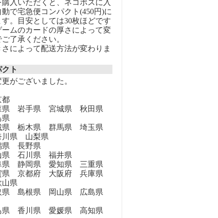
を購入いただくと、ネコポスに入
動で宅急便コンパクト(450円)に
す。目安としては30枚ほどです
ゲームのカードの厚さによって変
でご了承ください。
きさによって配送方法が変わりま
パクト
変更がございました。
京都
県 岩手県 宮城県 秋田県
島県
県 栃木県 群馬県 埼玉県
奈川県 山梨県
県 長野県
県 石川県 福井県
県 静岡県 愛知県 三重県
県 京都府 大阪府 兵庫県
歌山県
県 島根県 岡山県 広島県
県 香川県 愛媛県 高知県