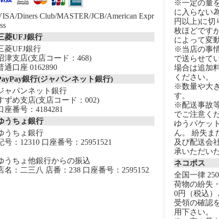
※一定の量
に入らない為
VISA/Diners Club/MASTER/JCB/American Expr
円以上)に切
ss
枚ほどです
三菱UFJ銀行
によって変
三菱UFJ銀行
※当店の事
沼津支店(支店コード：468)
で送らせて
普通口座 0162890
場合は追加
ください。
PayPay銀行(ジャパンネット銀行)
※数量や大
ジャパンネット銀行
す。
すずめ支店(支店コード：002)
※配送事故
口座番号：4184281
でご注意く
ゆうちょ銀行
ゆうパケッ
ゆうちょ銀行
ん。 紛失
記号：12310 口座番号：25951521
及び配送会
承いただい
ゆうちょ他銀行からの振込
ネコポス
店名：二三八 店番：238 口座番号：2595152
全国一律 25
荷物の紛失・
0円（税込）
受領の確認
用下さい。