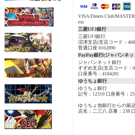
VISA/Diners Club/MASTER/
ess
三菱UFJ銀行
三菱UFJ銀行
沼津支店(支店コード：468
普通口座 0162890
PayPay銀行(ジャパンネッ
ジャパンネット銀行
すずめ支店(支店コード：00
口座番号：4184281
ゆうちょ銀行
ゆうちょ銀行
記号：12310 口座番号：259
ゆうちょ他銀行からの振
店名：二三八 店番：238 口