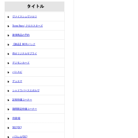
ヴァイスシュヴァルツ
Xross Stars | クロススターズ
新弾商品の予約
【新品】BOX/パック
侍オリジナルサプライ
デジモンカード
バトスピ
デュエマ
シャドウバースエボルヴ
訳有特価コーナー
期間限定特価コーナー
侍袋/箱
SEC[DC]
パラレル[DC]