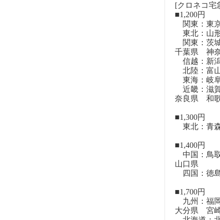
[クロネコ宅
■1,200円
関東：東
東北：山形
関東：茨城
千葉県 神
信越：新潟
北陸：富山
東海：岐阜
近畿：滋賀
奈良県 和
■1,300円
東北：青森
■1,400円
中国：鳥取
山口県
四国：徳島
■1,700円
九州：福岡
大分県 宮
北海道：北