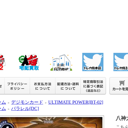
ーム
デジモンカード
ULTIMATE POWER[BT-02]
＞
＞
ーム
パラレル[DC]
＞
八神太
こち