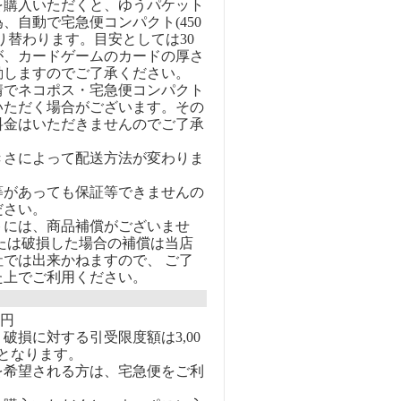
を購入いただくと、ゆうパケット
、自動で宅急便コンパクト(450
り替わります。目安としては30
が、カードゲームのカードの厚さ
動しますのでご了承ください。
情でネコポス・宅急便コンパクト
いただく場合がございます。その
料金はいただきませんのでご了承
きさによって配送方法が変わりま
等があっても保証等できませんの
ださい。
トには、商品補償がございませ
または破損した場合の補償は当店
社では出来かねますので、 ご了
た上でご利用ください。
0円
破損に対する引受限度額は3,00
となります。
を希望される方は、宅急便をご利