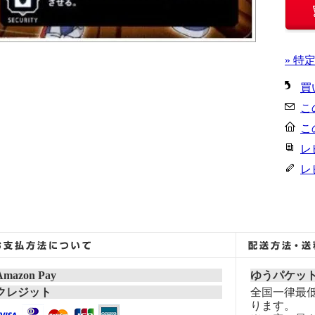
» 特
買
こ
こ
レ
レ
Amazon Pay
ゆうパケッ
クレジット
全国一律最低
ります。