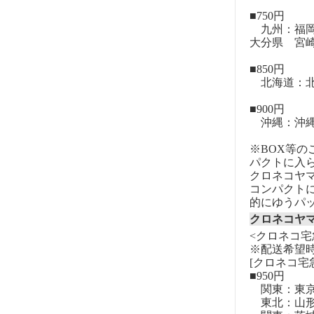
■750円
九州：福岡
大分県 宮
■850円
北海道：北
■900円
沖縄：沖
※BOX等
パクトに入
クロネコヤ
コンパクト
的にゆうパ
クロネコヤ
<クロネコ宅
※配送希望
[クロネコ宅
■950円
関東：東
東北：山形