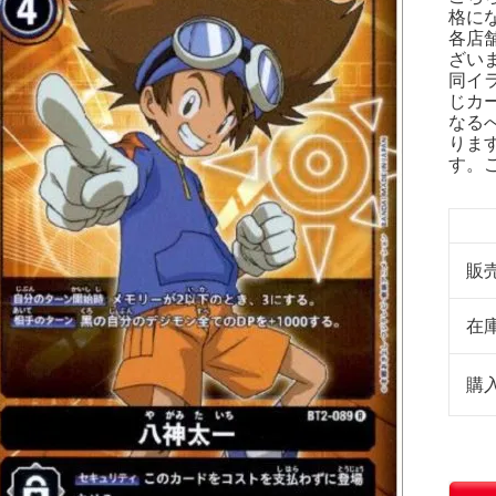
格に
各店
ざい
同イ
じカ
なる
りま
す。
販
在
購