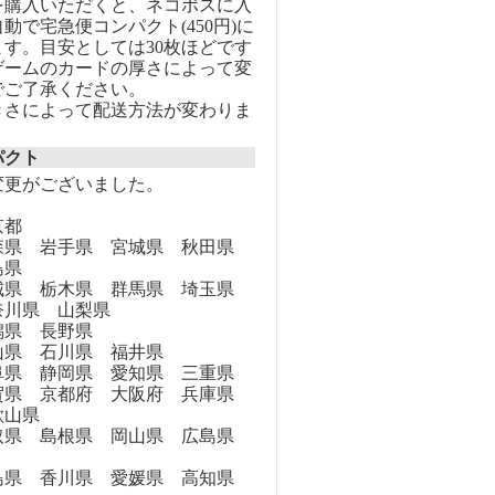
を購入いただくと、ネコポスに入
動で宅急便コンパクト(450円)に
す。目安としては30枚ほどです
ゲームのカードの厚さによって変
でご了承ください。
きさによって配送方法が変わりま
パクト
変更がございました。
京都
県 岩手県 宮城県 秋田県
島県
県 栃木県 群馬県 埼玉県
奈川県 山梨県
県 長野県
県 石川県 福井県
県 静岡県 愛知県 三重県
県 京都府 大阪府 兵庫県
歌山県
県 島根県 岡山県 広島県
県 香川県 愛媛県 高知県