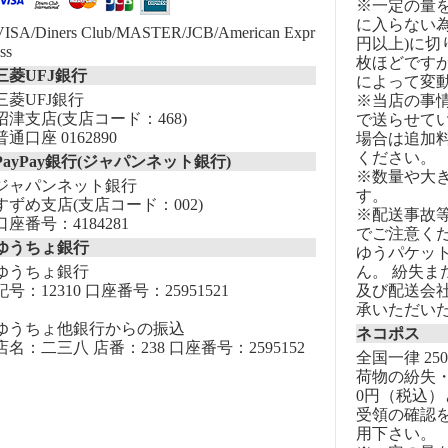
※一定の量
に入らない為
VISA/Diners Club/MASTER/JCB/American Expr
円以上)に切
ss
枚ほどです
三菱UFJ銀行
によって変
三菱UFJ銀行
※当店の事
沼津支店(支店コード：468)
で送らせて
普通口座 0162890
場合は追加
ください。
PayPay銀行(ジャパンネット銀行)
※数量や大
ジャパンネット銀行
す。
すずめ支店(支店コード：002)
※配送事故
口座番号：4184281
でご注意く
ゆうちょ銀行
ゆうパケッ
ゆうちょ銀行
ん。 紛失
記号：12310 口座番号：25951521
及び配送会
承いただい
ゆうちょ他銀行からの振込
ネコポス
店名：二三八 店番：238 口座番号：2595152
全国一律 25
荷物の紛失・
0円（税込）
受領の確認
用下さい。