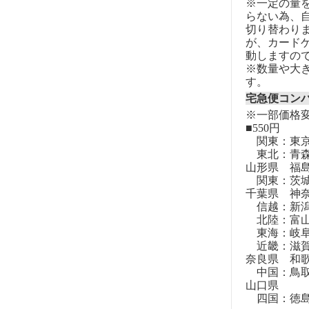
※一定の量
らない為、自
切り替わりま
が、カード
動しますの
※数量や大
す。
宅急便コン
※一部価格
■550円
関東：東
東北：青森
山形県 福
関東：茨城
千葉県 神
信越：新潟
北陸：富山
東海：岐阜
近畿：滋賀
奈良県 和
中国：鳥取
山口県
四国：徳島