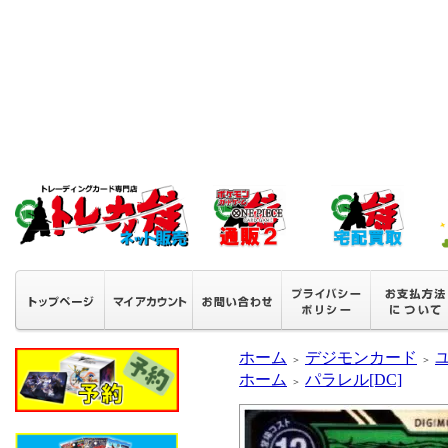
ホーム
デジモンカード
ユ
＞
＞
ホーム
パラレル[DC]
＞