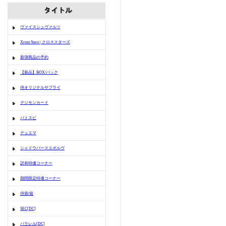
ヴァイスシュヴァルツ
Xross Stars | クロススターズ
新弾商品の予約
【新品】BOX/パック
侍オリジナルサプライ
デジモンカード
バトスピ
デュエマ
シャドウバースエボルヴ
訳有特価コーナー
期間限定特価コーナー
侍袋/箱
SEC[DC]
パラレル[DC]