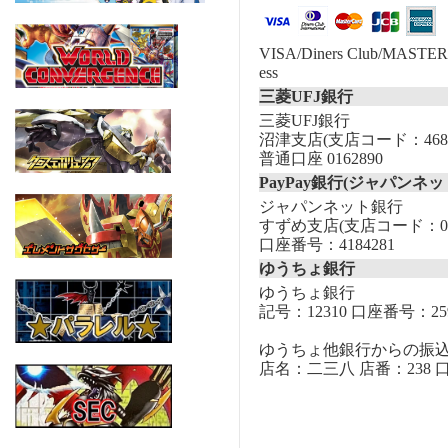
VISA/Diners Club/MASTER/
ess
三菱UFJ銀行
三菱UFJ銀行
沼津支店(支店コード：468
普通口座 0162890
PayPay銀行(ジャパンネッ
ジャパンネット銀行
すずめ支店(支店コード：00
口座番号：4184281
ゆうちょ銀行
ゆうちょ銀行
記号：12310 口座番号：259
ゆうちょ他銀行からの振
店名：二三八 店番：238 口