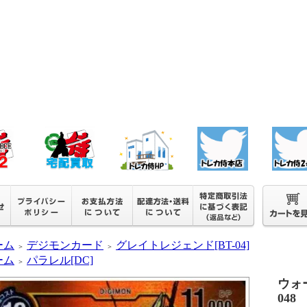
ーム
デジモンカード
グレイトレジェンド[BT-04]
＞
＞
ーム
パラレル[DC]
＞
ウォー
048