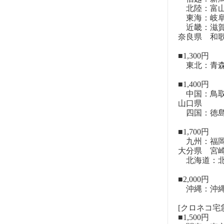
北陸：富山
東海：岐阜
近畿：滋賀
奈良県 和
■1,300円
東北：青森
■1,400円
中国：鳥取
山口県
四国：徳島
■1,700円
九州：福岡
大分県 宮
北海道：北
■2,000円
沖縄：沖
[クロネコ宅急
■1,500円