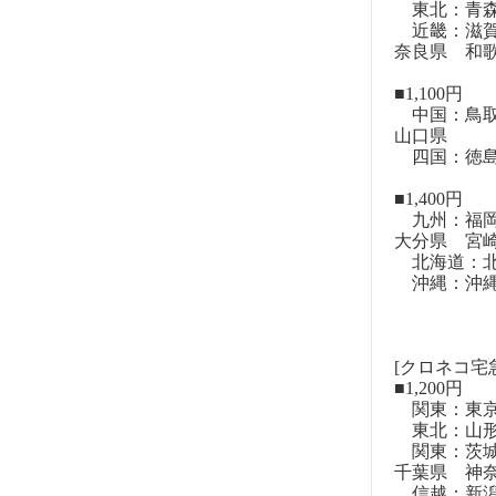
東北：青森
近畿：滋賀
奈良県 和
■1,100円
中国：鳥取
山口県
四国：徳島
■1,400円
九州：福岡
大分県 宮
北海道：北
沖縄：沖
[クロネコ宅
■1,200円
関東：東
東北：山形
関東：茨城
千葉県 神
信越：新潟