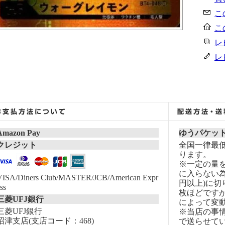
こ
こ
レ
レ
Amazon Pay
ゆうパケッ
クレジット
全国一律最低
ります。
※一定の量
に入らない為
VISA/Diners Club/MASTER/JCB/American Expr
円以上)に切
ss
枚ほどです
三菱UFJ銀行
によって変
三菱UFJ銀行
※当店の事
沼津支店(支店コード：468)
で送らせて