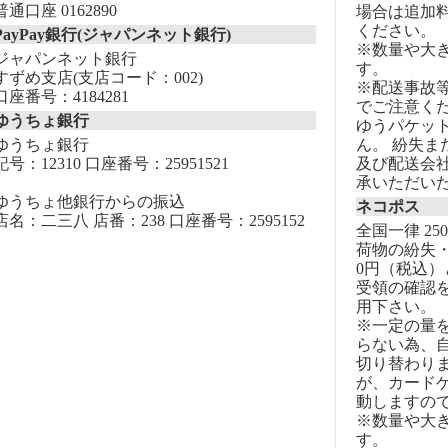
普通口座 0162890
場合は追加
ください。
PayPay銀行(ジャパンネット銀行)
※数量や大
ジャパンネット銀行
す。
すずめ支店(支店コード：002)
※配送事故
口座番号：4184281
でご注意く
ゆうちょ銀行
ゆうパケッ
ゆうちょ銀行
ん。 紛失
記号：12310 口座番号：25951521
及び配送会
承いただい
ゆうちょ他銀行からの振込
ネコポス
店名：二三八 店番：238 口座番号：2595152
全国一律 25
荷物の紛失・
0円（税込）
受領の確認
用下さい。
※一定の量
らない為、自
切り替わりま
が、カード
動しますの
※数量や大
す。