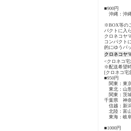
■900円
沖縄：沖
※BOX等
パクトに入
クロネコヤ
コンパクト
的にゆうパ
クロネコヤ
<クロネコ宅
※配送希望
[クロネコ宅
■950円
関東：東
東北：山形
関東：茨城
千葉県 神
信越：新潟
北陸：富山
東海：岐阜
■1000円