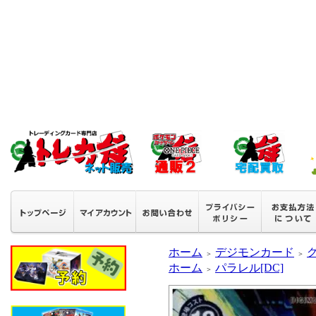
ホーム
デジモンカード
グ
＞
＞
ホーム
パラレル[DC]
＞