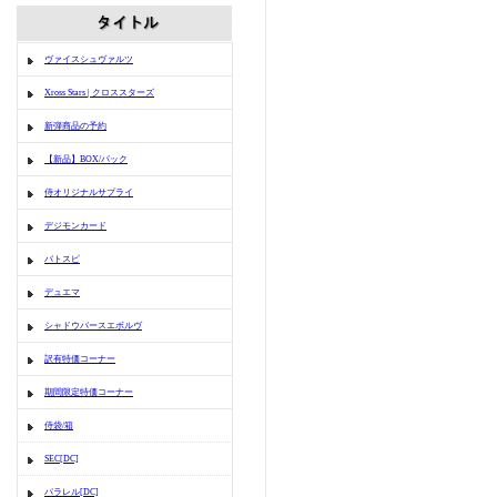
ヴァイスシュヴァルツ
Xross Stars | クロススターズ
新弾商品の予約
【新品】BOX/パック
侍オリジナルサプライ
デジモンカード
バトスピ
デュエマ
シャドウバースエボルヴ
訳有特価コーナー
期間限定特価コーナー
侍袋/箱
SEC[DC]
パラレル[DC]