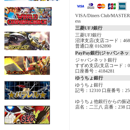
VISA/Diners Club/MASTER/
ess
三菱UFJ銀行
三菱UFJ銀行
沼津支店(支店コード：468
普通口座 0162890
PayPay銀行(ジャパンネッ
ジャパンネット銀行
すずめ支店(支店コード：00
口座番号：4184281
ゆうちょ銀行
ゆうちょ銀行
記号：12310 口座番号：259
ゆうちょ他銀行からの振
店名：二三八 店番：238 口