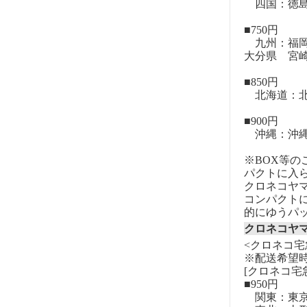
四国：徳島
■750円
九州：福岡
大分県 宮
■850円
北海道：北
■900円
沖縄：沖
※BOX等
パクトに入
クロネコヤ
コンパクト
的にゆうパ
クロネコヤ
<クロネコ宅
※配送希望
[クロネコ宅
■950円
関東：東