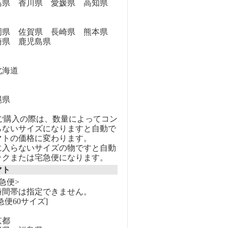
県 香川県 愛媛県 高知県
県 佐賀県 長崎県 熊本県
崎県 鹿児島県
海道
縄県
のご購入の際は、数量によってコン
らないサイズになりますと自動で
マトの価格に変わります。
に入らないサイズの物ですと自動
ックまたは宅急便になります。
マト
急便>
時間帯は指定できません。
急便60サイズ]
京都