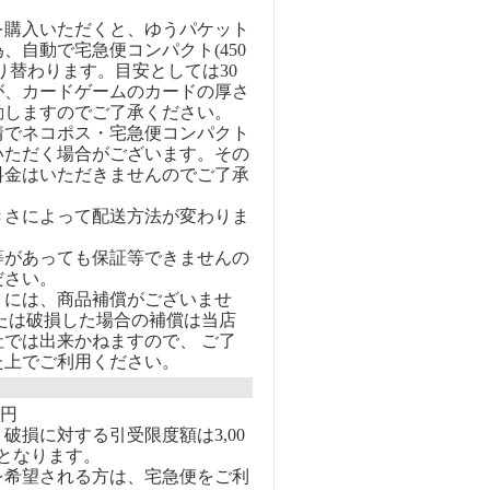
を購入いただくと、ゆうパケット
、自動で宅急便コンパクト(450
り替わります。目安としては30
が、カードゲームのカードの厚さ
動しますのでご了承ください。
情でネコポス・宅急便コンパクト
いただく場合がございます。その
料金はいただきませんのでご了承
きさによって配送方法が変わりま
等があっても保証等できませんの
ださい。
トには、商品補償がございませ
または破損した場合の補償は当店
社では出来かねますので、 ご了
た上でご利用ください。
0円
破損に対する引受限度額は3,00
となります。
を希望される方は、宅急便をご利