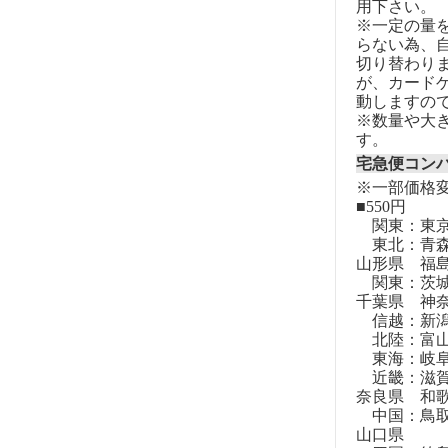
用下さい。
※一定の量
らない為、自
切り替わりま
が、カード
動しますの
※数量や大
す。
宅急便コン
※一部価格
■550円
関東：東
東北：青森
山形県 福
関東：茨城
千葉県 神
信越：新潟
北陸：富山
東海：岐阜
近畿：滋賀
奈良県 和
中国：鳥取
山口県