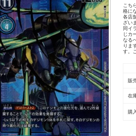
こち
格に
各店
ざい
同イ
じカ
なる
りま
す。
販
在
購