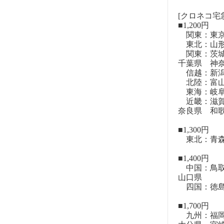
[クロネコ宅
■1,200円
関東：東
東北：山形
関東：茨城
千葉県 神
信越：新潟
北陸：富山
東海：岐阜
近畿：滋賀
奈良県 和
■1,300円
東北：青森
■1,400円
中国：鳥取
山口県
四国：徳島
■1,700円
九州：福岡