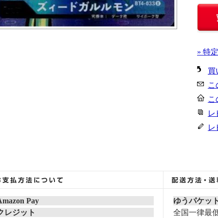
» 特
買
こ
こ
レ
レ
Amazon Pay
ゆうパケッ
クレジット
全国一律最低