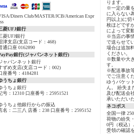
ります。
※一定の量
に入らない為
VISA/Diners Club/MASTER/JCB/American Expr
円以上)に切
ss
枚ほどです
三菱UFJ銀行
によって変
三菱UFJ銀行
※当店の事
沼津支店(支店コード：468)
で送らせて
普通口座 0162890
場合は追加
ください。
PayPay銀行(ジャパンネット銀行)
※数量や大
ジャパンネット銀行
す。
すずめ支店(支店コード：002)
※配送事故
口座番号：4184281
でご注意く
ゆうちょ銀行
ゆうパケッ
ゆうちょ銀行
ん。 紛失
記号：12310 口座番号：25951521
及び配送会
承いただい
ゆうちょ他銀行からの振込
ネコポス
店名：二三八 店番：238 口座番号：2595152
全国一律 25
荷物の紛失・
0円（税込）
受領の確認