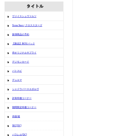
ヴァイスシュヴァルツ
Xross Stars | クロススターズ
新弾商品の予約
【新品】BOX/パック
侍オリジナルサプライ
デジモンカード
バトスピ
デュエマ
シャドウバースエボルヴ
訳有特価コーナー
期間限定特価コーナー
侍袋/箱
SEC[DC]
パラレル[DC]