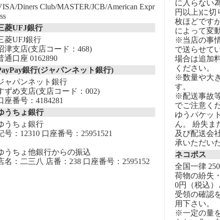
に入らない為
VISA/Diners Club/MASTER/JCB/American Expr
円以上)に切
ss
枚ほどです
三菱UFJ銀行
によって変
三菱UFJ銀行
※当店の事
沼津支店(支店コード：468)
で送らせて
普通口座 0162890
場合は追加
ください。
PayPay銀行(ジャパンネット銀行)
※数量や大
ジャパンネット銀行
す。
すずめ支店(支店コード：002)
※配送事故
口座番号：4184281
でご注意く
ゆうちょ銀行
ゆうパケッ
ゆうちょ銀行
ん。 紛失
記号：12310 口座番号：25951521
及び配送会
承いただい
ゆうちょ他銀行からの振込
ネコポス
店名：二三八 店番：238 口座番号：2595152
全国一律 25
荷物の紛失・
0円（税込）
受領の確認
用下さい。
※一定の量