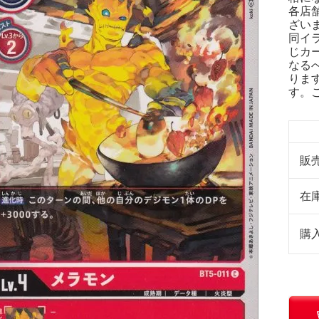
各店
ざい
同イ
じカ
なる
りま
す。
販
在
購