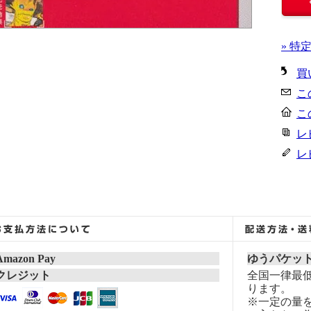
» 特
買
こ
こ
レ
レ
Amazon Pay
ゆうパケッ
クレジット
全国一律最低
ります。
※一定の量