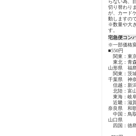
らない為、自
切り替わりま
が、カード
動しますの
※数量や大
す。
宅急便コン
※一部価格
■550円
関東：東
東北：青森
山形県 福
関東：茨城
千葉県 神
信越：新潟
北陸：富山
東海：岐阜
近畿：滋賀
奈良県 和
中国：鳥取
山口県
四国：徳島