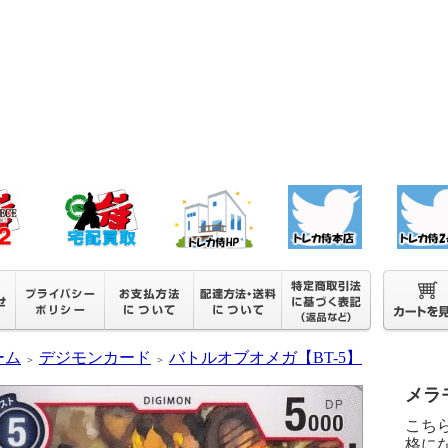
ーム
デジモンカード
バトルオブオメガ【BT-5】
＞
＞
メラモ
こち
格に