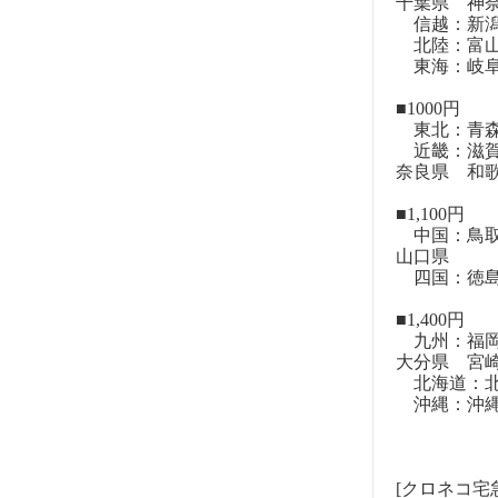
千葉県 神
信越：新潟
北陸：富山
東海：岐阜
■1000円
東北：青森
近畿：滋賀
奈良県 和
■1,100円
中国：鳥取
山口県
四国：徳島
■1,400円
九州：福岡
大分県 宮
北海道：北
沖縄：沖
[クロネコ宅