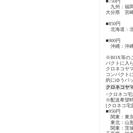
■750円
九州：福岡
大分県 宮
■850円
北海道：北
■900円
沖縄：沖
※BOX等
パクトに入
クロネコヤ
コンパクト
的にゆうパ
クロネコヤ
<クロネコ宅
※配送希望
[クロネコ宅
■950円
関東：東
東北：山形
関東：茨城