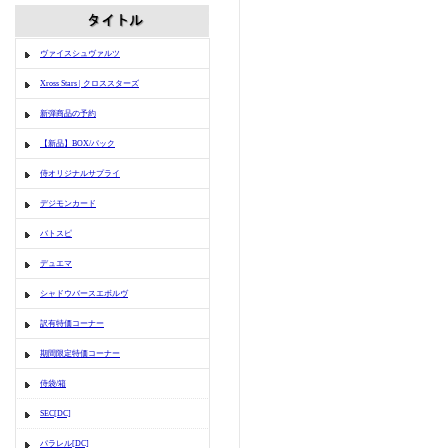
ヴァイスシュヴァルツ
Xross Stars | クロススターズ
新弾商品の予約
【新品】BOX/パック
侍オリジナルサプライ
デジモンカード
バトスピ
デュエマ
シャドウバースエボルヴ
訳有特価コーナー
期間限定特価コーナー
侍袋/箱
SEC[DC]
パラレル[DC]