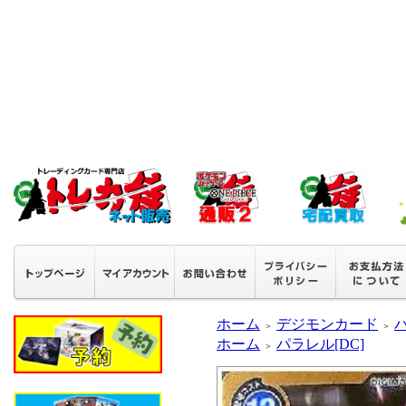
ホーム
デジモンカード
＞
＞
ホーム
パラレル[DC]
＞