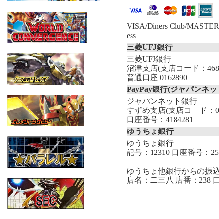
VISA/Diners Club/MASTER/
ess
三菱UFJ銀行
三菱UFJ銀行
沼津支店(支店コード：468
普通口座 0162890
PayPay銀行(ジャパンネッ
ジャパンネット銀行
すずめ支店(支店コード：00
口座番号：4184281
ゆうちょ銀行
ゆうちょ銀行
記号：12310 口座番号：259
ゆうちょ他銀行からの振
店名：二三八 店番：238 口