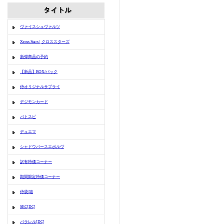
ヴァイスシュヴァルツ
Xross Stars | クロススターズ
新弾商品の予約
【新品】BOX/パック
侍オリジナルサプライ
デジモンカード
バトスピ
デュエマ
シャドウバースエボルヴ
訳有特価コーナー
期間限定特価コーナー
侍袋/箱
SEC[DC]
パラレル[DC]