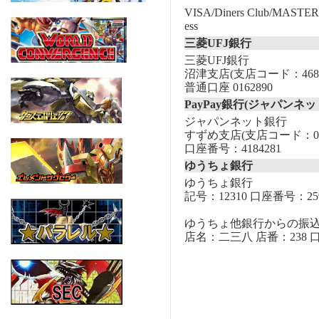
VISA/Diners Club/MASTER/
ess
三菱UFJ銀行
三菱UFJ銀行
沼津支店(支店コード：468
普通口座 0162890
PayPay銀行(ジャパンネッ
ジャパンネット銀行
すずめ支店(支店コード：00
口座番号：4184281
ゆうちょ銀行
ゆうちょ銀行
記号：12310 口座番号：259
ゆうちょ他銀行からの振
店名：二三八 店番：238 口