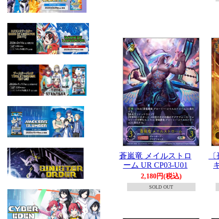
蒼嵐竜 メイルストロ
〔
ーム UR CP03-U01
キ
2,180円(税込)
SOLD OUT