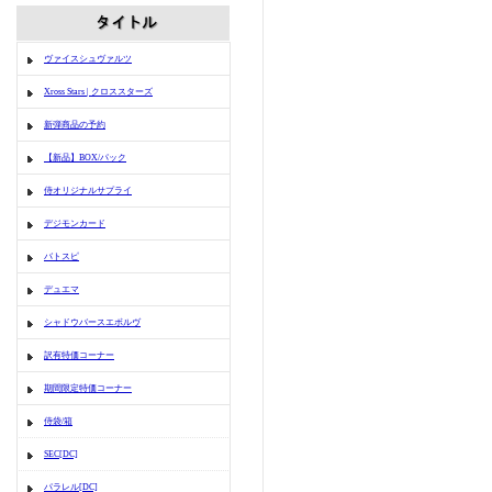
ヴァイスシュヴァルツ
Xross Stars | クロススターズ
新弾商品の予約
【新品】BOX/パック
侍オリジナルサプライ
デジモンカード
バトスピ
デュエマ
シャドウバースエボルヴ
訳有特価コーナー
期間限定特価コーナー
侍袋/箱
SEC[DC]
パラレル[DC]