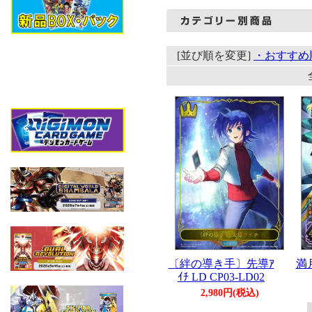
[並び順を変更]
・おすすめ
〔絆の導き手〕先導ｱ
満
ｲﾁ LD CP03-LD02
2,980円(税込)