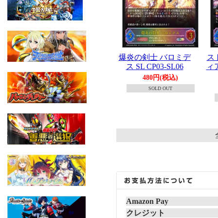
爆炎の剣士 バロミデ
ス
ス SL CP03-SL06
ィア
480円(税込)
SOLD OUT
Amazon Pay
クレジット