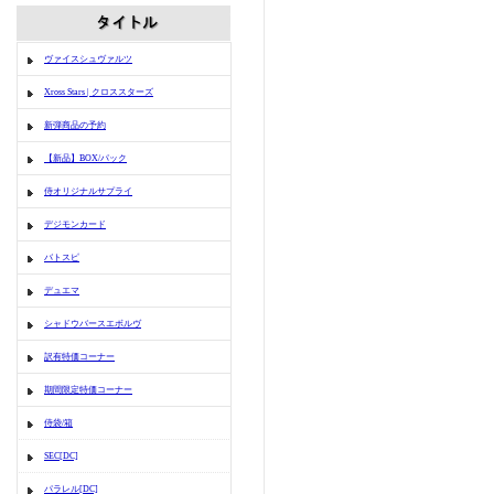
ヴァイスシュヴァルツ
Xross Stars | クロススターズ
新弾商品の予約
【新品】BOX/パック
侍オリジナルサプライ
デジモンカード
バトスピ
デュエマ
シャドウバースエボルヴ
訳有特価コーナー
期間限定特価コーナー
侍袋/箱
SEC[DC]
パラレル[DC]