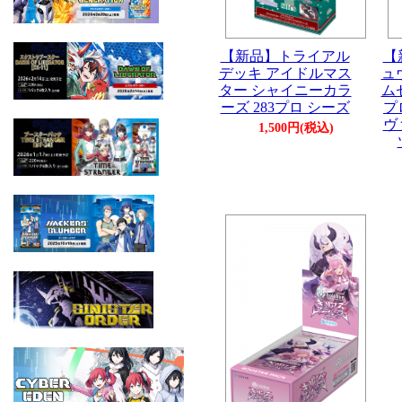
【新品】トライアル
【
デッキ アイドルマス
ュ
ター シャイニーカラ
ム
ーズ 283プロ シーズ
プ
ヴ
1,500円(税込)