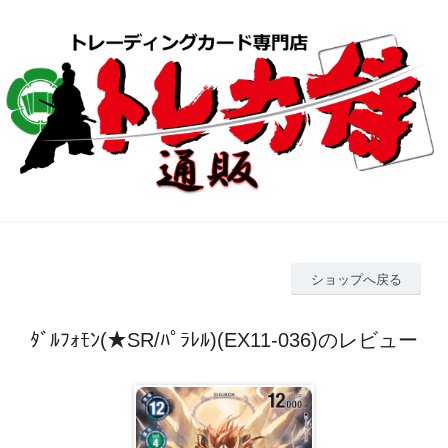
ショップへ戻る
ﾀﾞﾙﾌｫﾓﾝ(★SR/ﾊﾟﾗﾚﾙ)(EX11-036)のレビュー