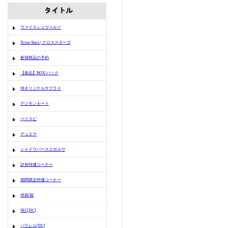
ヴァイスシュヴァルツ
Xross Stars | クロススターズ
新弾商品の予約
【新品】BOX/パック
侍オリジナルサプライ
デジモンカード
バトスピ
デュエマ
シャドウバースエボルヴ
訳有特価コーナー
期間限定特価コーナー
侍袋/箱
SEC[DC]
パラレル[DC]