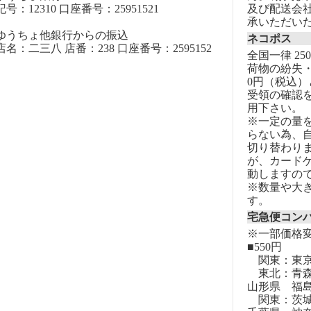
記号：12310 口座番号：25951521
及び配送会
承いただい
ゆうちょ他銀行からの振込
ネコポス
店名：二三八 店番：238 口座番号：2595152
全国一律 25
荷物の紛失・
0円（税込）
受領の確認
用下さい。
※一定の量
らない為、自
切り替わりま
が、カード
動しますの
※数量や大
す。
宅急便コン
※一部価格
■550円
関東：東
東北：青森
山形県 福
関東：茨城