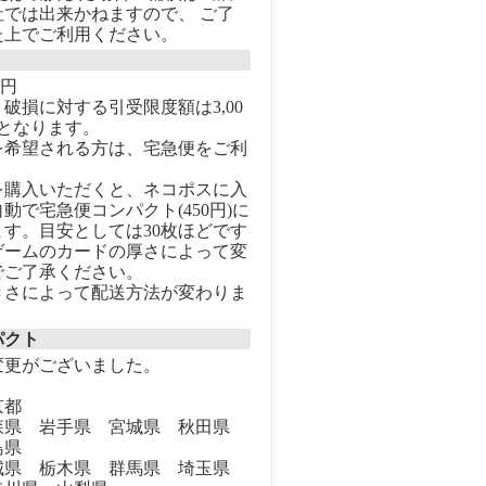
社では出来かねますので、 ご了
た上でご利用ください。
0円
破損に対する引受限度額は3,00
となります。
を希望される方は、宅急便をご利
を購入いただくと、ネコポスに入
動で宅急便コンパクト(450円)に
す。目安としては30枚ほどです
ゲームのカードの厚さによって変
でご了承ください。
きさによって配送方法が変わりま
パクト
変更がございました。
京都
県 岩手県 宮城県 秋田県
島県
県 栃木県 群馬県 埼玉県