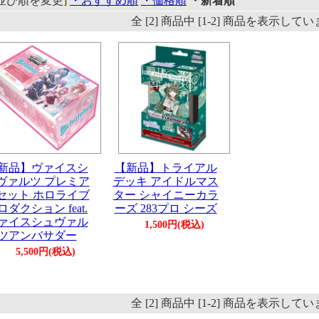
[並び順を変更]
・おすすめ順
・価格順
・新着順
全 [2] 商品中 [1-2] 商品を表示して
新品】ヴァイスシ
【新品】トライアル
ヴァルツ プレミア
デッキ アイドルマス
セット ホロライブ
ター シャイニーカラ
ロダクション feat.
ーズ 283プロ シーズ
ァイスシュヴァル
1,500円(税込)
ツアンバサダー
5,500円(税込)
全 [2] 商品中 [1-2] 商品を表示して