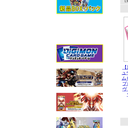
【
ュ
ム
プ
ヴ