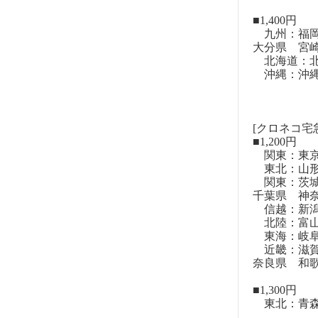
■1,400円
九州：福岡
大分県 宮
北海道：北
沖縄：沖
[クロネコ宅
■1,200円
関東：東
東北：山形
関東：茨城
千葉県 神
信越：新潟
北陸：富山
東海：岐阜
近畿：滋賀
奈良県 和
■1,300円
東北：青森