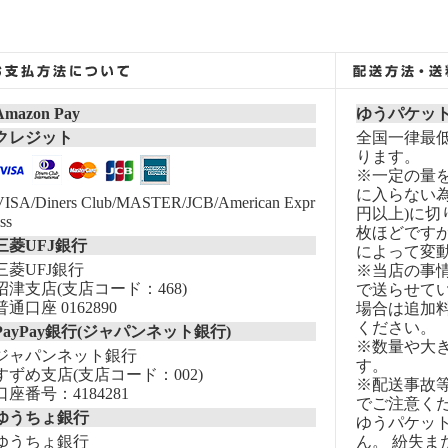
Amazon Pay
ゆうパケッ
クレジット
全国一律最低
ります。
※一定の量
に入らない為
VISA/Diners Club/MASTER/JCB/American Expr
円以上)に切
ss
枚ほどです
三菱UFJ銀行
によって変
三菱UFJ銀行
※当店の事
沼津支店(支店コード：468)
で送らせて
普通口座 0162890
場合は追加
ください。
PayPay銀行(ジャパンネット銀行)
※数量や大
ジャパンネット銀行
す。
すずめ支店(支店コード：002)
※配送事故
口座番号：4184281
でご注意く
ゆうちょ銀行
ゆうパケッ
ゆうちょ銀行
ん。 紛失