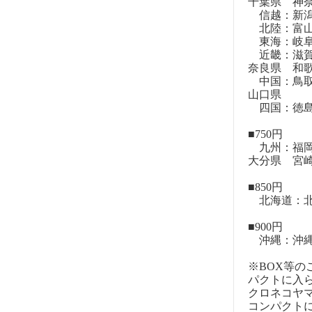
千葉県 神
信越：新潟
北陸：富山
東海：岐阜
近畿：滋賀
奈良県 和
中国：鳥取
山口県
四国：徳島
■750円
九州：福岡
大分県 宮
■850円
北海道：北
■900円
沖縄：沖
※BOX等
パクトに入
クロネコヤ
コンパクト