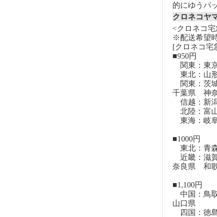
的にゆうパ
クロネコヤ
<クロネコ宅
※配送希望
[クロネコ宅
■950円
関東：東
東北：山形
関東：茨城
千葉県 神
信越：新潟
北陸：富山
東海：岐阜
■1000円
東北：青森
近畿：滋賀
奈良県 和
■1,100円
中国：鳥取
山口県
四国：徳島