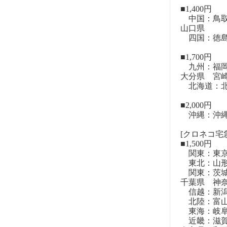
■1,400円
中国：鳥取
山口県
四国：徳島
■1,700円
九州：福岡
大分県 宮
北海道：北
■2,000円
沖縄：沖
[クロネコ宅急
■1,500円
関東：東
東北：山形
関東：茨城
千葉県 神
信越：新潟
北陸：富山
東海：岐阜
近畿：滋賀