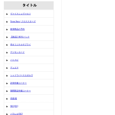
ヴァイスシュヴァルツ
Xross Stars | クロススターズ
新弾商品の予約
【新品】BOX/パック
侍オリジナルサプライ
デジモンカード
バトスピ
デュエマ
シャドウバースエボルヴ
訳有特価コーナー
期間限定特価コーナー
侍袋/箱
SEC[DC]
パラレル[DC]